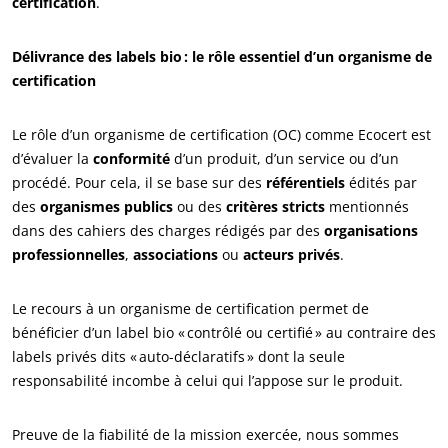
certification
.
Délivrance des labels bio : le rôle essentiel d’un organisme de
certification
Le rôle d’un organisme de certification (OC) comme Ecocert est
d’évaluer la
conformité
d’un produit, d’un service ou d’un
procédé. Pour cela, il se base sur des
référentiels
édités par
des
organismes publics
ou des
critères stricts
mentionnés
dans des cahiers des charges rédigés par des
organisations
ECOCERT
professionnelles
,
associations
ou
acteurs privés
.
Qui sommes nous ?
Actualités
Le recours à un organisme de certification permet de
bénéficier d’un label bio « contrôlé ou certifié » au contraire des
Carrières
labels privés dits « auto-déclaratifs » dont la seule
responsabilité incombe à celui qui l’appose sur le produit.
Preuve de la fiabilité de la mission exercée, nous sommes