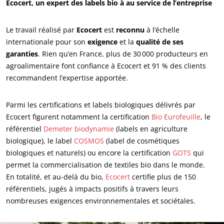
Ecocert, un expert des labels bio à au service de l’entreprise
Le travail réalisé par
Ecocert
est
reconnu
à l’échelle
internationale pour son
exigence
et la
qualité de ses
garanties
. Rien qu’en France, plus de 30 000 producteurs en
agroalimentaire font confiance à Ecocert et 91 % des clients
recommandent l’expertise apportée.
Parmi les certifications et labels biologiques délivrés par
Ecocert figurent notamment la certification
Bio Eurofeuille
, le
référentiel
Demeter biodynamie
(labels en agriculture
biologique), le label
COSMOS
(label de cosmétiques
biologiques et naturels) ou encore la certification
GOTS
qui
permet la commercialisation de textiles bio dans le monde.
NOS EXPERTISES
En totalité, et au-delà du bio,
Ecocert
certifie plus de 150
Agriculture biologique
référentiels, jugés à impacts positifs à travers leurs
Commerce équitable
nombreuses exigences environnementales et sociétales.
Agriculture durable