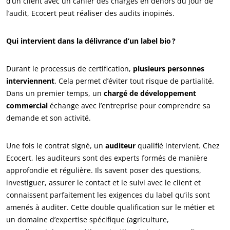
d’un client avec un cahier des charges en dehors du jour de
l’audit, Ecocert peut réaliser des audits inopinés.
NOS SECTEURS D'ACTIVITÉ
Qui intervient dans la délivrance d’un label bio ?
Agroalimentaire
Durant le processus de certification,
plusieurs personnes
Cosmétique
interviennent
. Cela permet d’éviter tout risque de partialité.
Textile
Dans un premier temps, un
chargé de développement
commercial
échange avec l’entreprise pour comprendre sa
Bois et forêt
demande et son activité.
Produits de la maison
Matériaux durables
Une fois le contrat signé, un
auditeur
qualifié intervient. Chez
Agrofourniture
Ecocert, les auditeurs sont des experts formés de manière
approfondie et régulière. Ils savent poser des questions,
investiguer, assurer le contact et le suivi avec le client et
connaissent parfaitement les exigences du label qu’ils sont
amenés à auditer. Cette double qualification sur le métier et
un domaine d’expertise spécifique (agriculture,