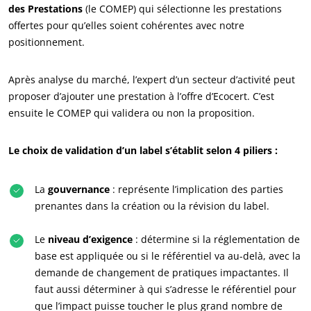
des Prestations
(le COMEP) qui sélectionne les prestations
offertes pour qu’elles soient cohérentes avec notre
positionnement.
Après analyse du marché, l’expert d’un secteur d’activité peut
proposer d’ajouter une prestation à l’offre d’Ecocert. C’est
ensuite le COMEP qui validera ou non la proposition.
Le choix de validation d’un label s’établit selon 4 piliers :
La
gouvernance
: représente l’implication des parties
prenantes dans la création ou la révision du label.
Le
niveau d’exigence
: détermine si la réglementation de
NOS ENGAGEMENTS RSE
base est appliquée ou si le référentiel va au-delà, avec la
demande de changement de pratiques impactantes. Il
Agir via nos prestations
faut aussi déterminer à qui s’adresse le référentiel pour
Progresser avec nos équipes
que l’impact puisse toucher le plus grand nombre de