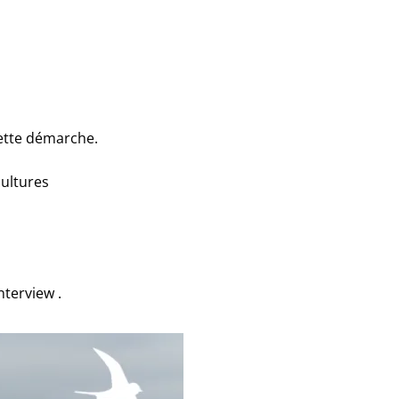
 cette démarche.
cultures
terview .