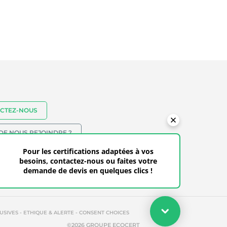
CTEZ-NOUS
DE NOUS REJOINDRE ?
18-838-6941 - SANS FRAIS: (+1) 855-246-
Pour les certifications adaptées à vos
besoins, contactez-nous ou faites votre
9383
demande de devis en quelques clics !
Votre devis
-
-
USIVES
ETHIQUE & ALERTE
CONSENT CHOICES
Faites votre demande de devis en quelques clics pour les
©2026 GROUPE ECOCERT