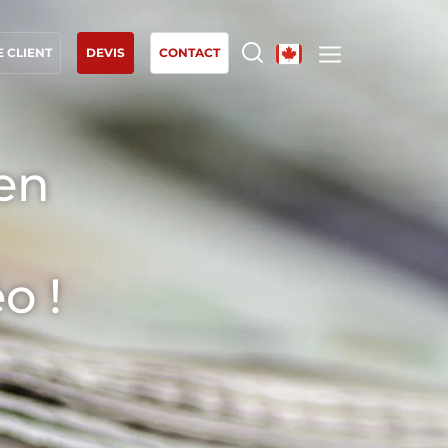
 CLIENT
DEVIS
CONTACT
NOS EXPERTISES
 en
Agriculture biologique
Commerce équitable
Agriculture durable
o !
Qualité et securité alimentaire
Responsabilité sociétale des entreprises
Biodiversité et changement climatique
Allégations environnementales