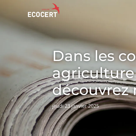
NOS SERVICES
ECOCERT
Dans les co
Certification
Qui sommes nous ?
Formation
Actualités
agriculture
Conseil
Carrières
découvrez n
jeudi 23 janvier 2025