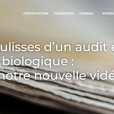
CERTIFICATION
FORMATION
CONSEIL
ESPACE
NOS ENGAGEMENTS RSE
NOS SECTEURS D'ACTIVITÉ
ulisses d’un audit
Agir via nos prestations
Agroalimentaire
Progresser avec nos équipes
Cosmétique
 biologique :
S’investir pour notre environnement
Textile
otre nouvelle vidé
Innover avec notre écosystème
Bois et forêt
Produits de la maison
Matériaux durables
Agrofourniture