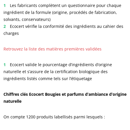
Les fabricants complètent un questionnaire pour chaque
ingrédient de la formule (origine, procédés de fabrication,
solvants, conservateurs)
Ecocert vérifie la conformité des ingrédients au cahier des
charges
NOS SECTEURS D'ACTIVITÉ
Retrouvez la liste des matières premières validées
Agroalimentaire
Ecocert valide le pourcentage d’ingrédients d’origine
Cosmétique
naturelle et s’assure de la certification biologique des
Textile
ingrédients listés comme tels sur l’étiquetage
Bois et forêt
Produits de la maison
Chiffres clés Ecocert Bougies et parfums d’ambiance d’origine
naturelle
Matériaux durables
Agrofourniture
On compte 1200 produits labellisés parmi lesquels :