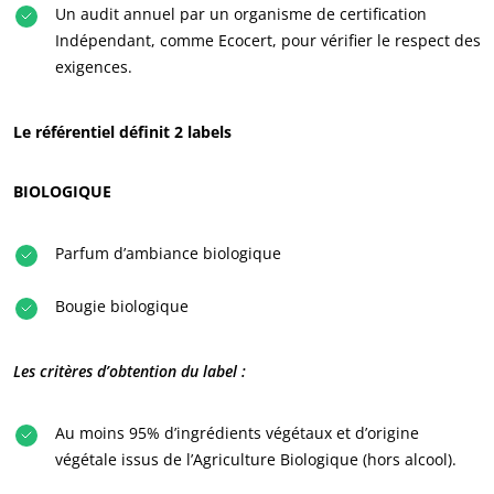
Un audit annuel par un organisme de certification
Indépendant, comme Ecocert, pour vérifier le respect des
exigences.
Le référentiel définit 2 labels
BIOLOGIQUE
Parfum d’ambiance biologique
NOS ENGAGEMENTS RSE
Bougie biologique
Agir via nos prestations
Les critères d’obtention du label :
Progresser avec nos équipes
S’investir pour notre environnement
Au moins 95% d’ingrédients végétaux et d’origine
Innover avec notre écosystème
végétale issus de l’Agriculture Biologique (hors alcool).