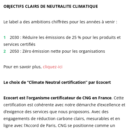
OBJECTIFS CLAIRS DE NEUTRALITE CLIMATIQUE
Le label a des ambitions chiffrées pour les années à venir :
2030 : Réduire les émissions de 25 % pour les produits et
services certifiés
2050 : Zéro émission nette pour les organisations
NOS ENGAGEMENTS RSE
Pour en savoir plus,
cliquez-ici
Agir via nos prestations
Le choix de “Climate Neutral certification” par Ecocert
Progresser avec nos équipes
S’investir pour notre environnement
Ecocert est l’organisme certificateur de CNG en France
. Cette
Innover avec notre écosystème
certification est cohérente avec notre démarche d’excellence et
d’exigence des services que nous proposons. Avec des
engagements de réduction carbone clairs, mesurables et en
ligne avec l’Accord de Paris, CNG se positionne comme un