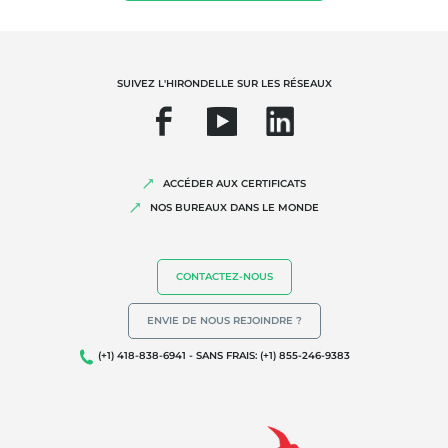
NOS EXPERTISES
Agriculture biologique
SUIVEZ L'HIRONDELLE SUR LES RÉSEAUX
Commerce équitable
Agriculture durable
Qualité et securité alimentaire
ACCÉDER AUX CERTIFICATS
NOS BUREAUX DANS LE MONDE
Responsabilité sociétale des entreprises
Biodiversité et changement climatique
Allégations environnementales
CONTACTEZ-NOUS
ENVIE DE NOUS REJOINDRE ?
(+1) 418-838-6941 - SANS FRAIS: (+1) 855-246-9383