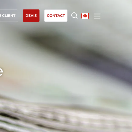
 CLIENT
DEVIS
CONTACT
NOS EXPERTISES
Agriculture biologique
Commerce équitable
e
Agriculture durable
Qualité et securité alimentaire
Responsabilité sociétale des entreprises
Biodiversité et changement climatique
Allégations environnementales