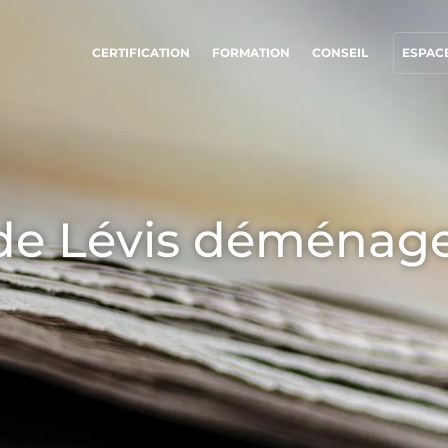
CERTIFICATION
FORMATION
CONSEIL
ESPACE
NOS ENGAGEMENTS RSE
NOS SECTEURS D'ACTIVITÉ
Agir via nos prestations
Agroalimentaire
Progresser avec nos équipes
Cosmétique
de Lévis déménag
S’investir pour notre environnement
Textile
Innover avec notre écosystème
Bois et forêt
Produits de la maison
Matériaux durables
Agrofourniture