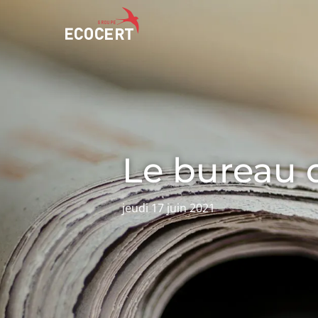
NOS SERVICES
ECOCERT
Certification
Qui sommes nous ?
Formation
Actualités
Le bureau 
Conseil
Carrières
jeudi 17 juin 2021