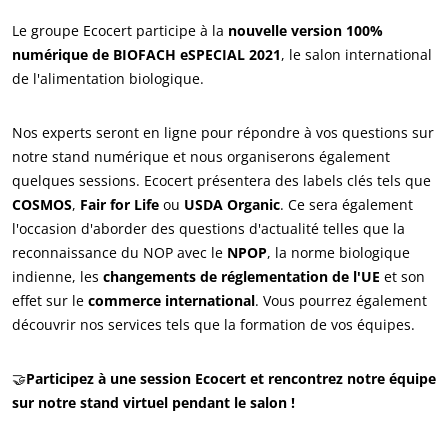
Qui sommes nous ?
Le groupe Ecocert participe à la
nouvelle version 100%
Actualités
numérique de BIOFACH eSPECIAL 2021
, le salon international
Carrières
de l'alimentation biologique.
Nos experts seront en ligne pour répondre à vos questions sur
notre stand numérique et nous organiserons également
quelques sessions. Ecocert présentera des labels clés tels que
COSMOS
,
Fair for Life
ou
USDA Organic
. Ce sera également
l'occasion d'aborder des questions d'actualité telles que la
reconnaissance du NOP avec le
NPOP
, la norme biologique
indienne, les
changements de réglementation de l'UE
et son
NOS ENGAGEMENTS RSE
effet sur le
commerce international
. Vous pourrez également
Agir via nos prestations
découvrir nos services tels que la formation de vos équipes.
Progresser avec nos équipes
🤝
Participez à une session Ecocert et rencontrez notre équipe
S’investir pour notre environnement
sur notre stand virtuel pendant le salon !
Innover avec notre écosystème