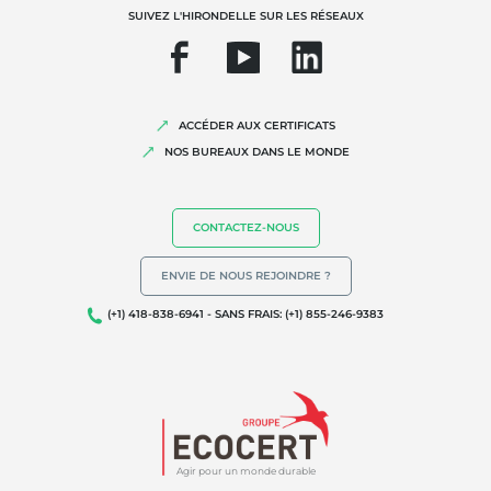
SUIVEZ L'HIRONDELLE SUR LES RÉSEAUX
ACCÉDER AUX CERTIFICATS
NOS BUREAUX DANS LE MONDE
NOS EXPERTISES
Agriculture biologique
CONTACTEZ-NOUS
Commerce équitable
ENVIE DE NOUS REJOINDRE ?
Agriculture durable
(+1) 418-838-6941 - SANS FRAIS: (+1) 855-246-9383
Qualité et securité alimentaire
Responsabilité sociétale des entreprises
Biodiversité et changement climatique
Allégations environnementales
Agir pour un monde durable