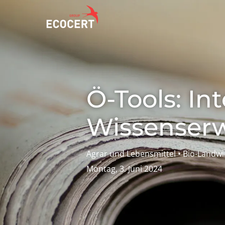
UNSERE SERVICES
ECOCERT
UNSERE C
Ö-Tools: Int
Zertifizierung
Über uns
Mit uns
Aktuelles
Mit un
Wissenser
Aktiv f
Karriere
Innovat
Agrar und Lebensmittel • Bio-Landwir
Montag, 3. Juni 2024