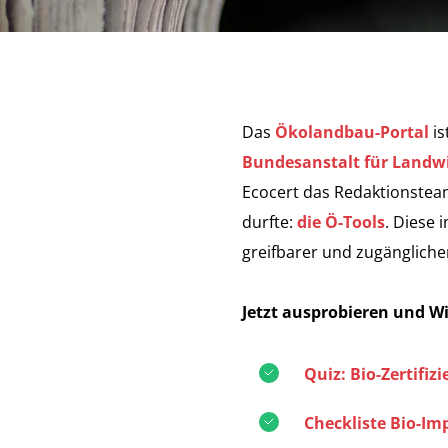
Das
Ökolandbau-Portal
is
Bundesanstalt für Landwi
Ecocert das Redaktionstea
durfte:
die Ö-Tools
. Diese 
greifbarer und zugänglich
Jetzt ausprobieren und Wi
Quiz: Bio-Zertifiz
Checkliste Bio-Im