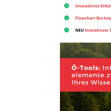
Interaktives Etik
Flowchart Bio-Im
NEU
Interaktiver 