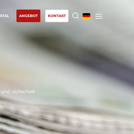
RTAL
ANGEBOT
KONTAKT
UNSERE KOMPETENZEN
Bio-Landwirtschaft
Fairer Handel
Nachhaltige Landwirtschaft
Qualität und Lebensmittelsicherheit
 und -sicherheit
Soziale Unternehmensverantwortung (CSR)
Biodiversität und Klimawandel
Umweltbezogene Angaben