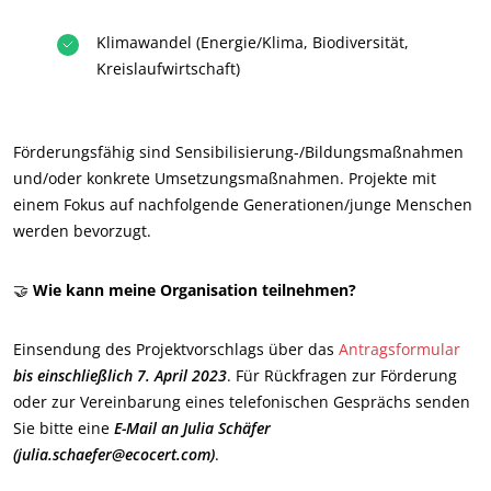
Klimawandel (Energie/Klima, Biodiversität,
Kreislaufwirtschaft)
Förderungsfähig sind Sensibilisierung-/Bildungsmaßnahmen
und/oder konkrete Umsetzungsmaßnahmen. Projekte mit
einem Fokus auf nachfolgende Generationen/junge Menschen
werden bevorzugt.
🤝
Wie kann meine Organisation teilnehmen?
UNSERE GESCHÄFTSBEREICHE
Agri-Food
Einsendung des Projektvorschlags über das
Antragsformular
Kosmetik
bis einschließlich 7. April 2023
. Für Rückfragen zur Förderung
oder zur Vereinbarung eines telefonischen Gesprächs senden
Textil
Sie bitte eine
E-Mail an Julia Schäfer
Wald und Holz
(julia.schaefer@ecocert.com)
.
Haushaltsprodukte