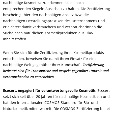
nachhaltige Kosmetika zu erkennen ist es, nach
entsprechenden Siegeln Ausschau zu halten. Die Zertifizierung
Mit unseren Services handeln
bescheinigt hier den nachhaltigen Ansatz bzw. die
Mit unseren Teams bewegen
nachhaltigen Herstellungspraktiken des Unternehmens und
Aktiv für unsere Umwelt
erleichtert damit Verbrauchern und Verbraucherinnen die
Suche nach natürlichen Kosmetikprodukten aus Öko-
Innovativ mit unserem Ökosystem
Inhaltsstoffen.
Wenn Sie sich für die Zertifizierung Ihres Kosmetikprodukts
entscheiden, beweisen Sie damit Ihren Einsatz für eine
nachhaltige Welt gegenüber Ihrer Kundschaft.
Zertifizierung
bedeutet sich für Transparenz und Respekt gegenüber Umwelt und
Verbrauchenden zu entscheiden.
Ecocert, engagiert für verantwortungsvolle Kosmetik.
Ecocert
setzt sich seit über 20 Jahren für nachhaltige Kosmetik ein und
hat den internationalen COSMOS-Standard für Bio- und
Naturkosmetik mitentwickelt. Die COSMOS-Zertifizierung bietet