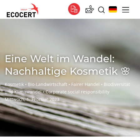
UNSERE SERVICES
Zertifizierung
Eine Welt im Wandel:
Nachhaltige Kosmetik 🌸
Kosmetik • Bio-Landwirtschaft • Fairer Handel • Biodiversität
und Klimawandel • Corporate social responsibility
Mittwoch, 1. Februar 2023