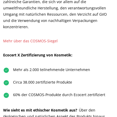
zahlreiche Garantien, die sich vor allem auf die
umweltfreundliche Herstellung, den verantwortungsvollen
Umgang mit natürlichen Ressourcen, den Verzicht auf GVO
und die Verwendung von nachhaltigen Verpackungen
konzentrieren.
Mehr über das COSMOS-Siegel
Ecocert X Zertifizierung von Kosmetik:
UNSERE GESCHÄFTSBEREICHE
Agri-Food
Mehr als 2.000 teilnehmende Unternehmen
Kosmetik
Circa 38.000 zertifizierte Produkte
Textil
Wald und Holz
60% der COSMOS-Produkte durch Ecocert zertifiziert
Haushaltsprodukte
Wie sieht es mit ethischer Kosmetik aus?
Über den
Nachhaltige Materialien
ökologischen und natürlichen Aspekt des Produkts hinaus,