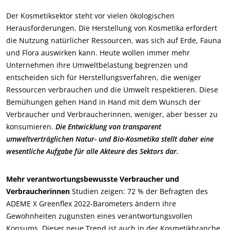
Der Kosmetiksektor steht vor vielen ökologischen
Herausforderungen. Die Herstellung von Kosmetika erfordert
die Nutzung natürlicher Ressourcen, was sich auf Erde, Fauna
und Flora auswirken kann. Heute wollen immer mehr
Unternehmen ihre Umweltbelastung begrenzen und
entscheiden sich für Herstellungsverfahren, die weniger
Ressourcen verbrauchen und die Umwelt respektieren. Diese
Bemühungen gehen Hand in Hand mit dem Wunsch der
Verbraucher und Verbraucherinnen, weniger, aber besser zu
ECOCERT
konsumieren.
Die Entwicklung von transparent
umweltverträglichen Natur- und Bio-Kosmetika stellt daher eine
Über uns
wesentliche Aufgabe für alle Akteure des Sektors dar.
Aktuelles
Karriere
Mehr verantwortungsbewusste Verbraucher und
Verbraucherinnen
Studien zeigen: 72 % der Befragten des
ADEME X Greenflex 2022-Barometers ändern ihre
Gewohnheiten zugunsten eines verantwortungsvollen
Konsums. Dieser neue Trend ist auch in der Kosmetikbranche