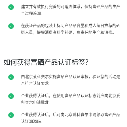
建立并有效执行完善的可追溯体系，保持富硒产品的生产
欧洲
全过程追溯。
ECOCERT
土耳其
(土耳其语)
在获证产品的包装上标明产品硒含量和成人每日推荐的硒
关于我们
塞尔维亚
(塞尔维亚语)
摄入量，提醒消费者科学补硒，负责任地生产和消费。
新闻
德国
(德语)
职业生涯
意大利
(意大利语)
如何获得富硒产品认证标签？
法国
(法语)
瑞士
(德语)
由北京爱科赛尔实施富硒产品认证审核，验证您的活动是
罗马尼亚
(罗马尼亚语)
否符合认证要求。
葡萄牙
(葡萄牙语)
企业获得认证后，在使用富硒产品认证标志前应向北京爱
西班牙
(西班牙语)
科赛尔申请批准。
企业获得认证后，后可向北京爱科赛尔申请领取富硒产品
认证溯源码。