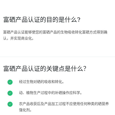
印度
(英语)
日本
(日语)
富硒产品认证的目的是什么?
韩国
(韩语)
富硒产品认证能够使您的富硒产品的生物吸收转化富硒方式得到确
美国
认，并实现商业化。
加拿大
(法语)
加拿大
(英语)
哥伦比亚
(西班牙语)
富硒产品认证的关键点是什么？
墨西哥
(西班牙语)
巴西
(葡萄牙语)
经过生物对硒的吸收和转化。
智利
(西班牙语)
动、植物生产过程中的补硒操作应科学。
秘鲁
(西班牙语)
农产品收获后及产品加工过程不应使用任何种类的硒营养
美国
(英语)
强化剂。
阿根廷
(西班牙语)