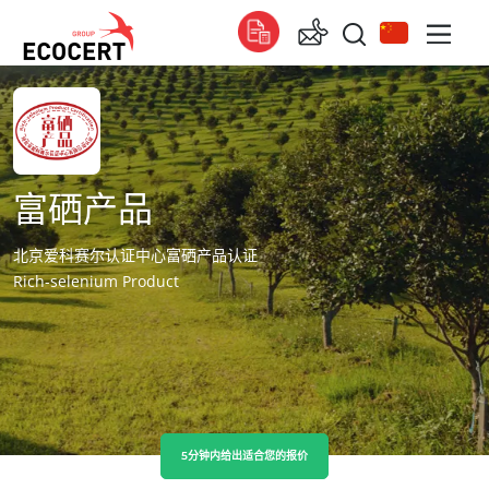
我们的服务
全球的
认证
Global
(法语)
培训
富硒产品
Global
(英语)
技术服务
Global
(西班牙语)
北京爱科赛尔认证中心富硒产品认证
Rich-selenium Product
非洲
南非
(英语)
突尼斯
(法语)
亚洲
5分钟内给出适合您的报价
中国
(中文)