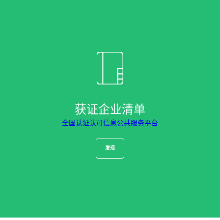
农食产品
化妆品
纺织品
林业
家庭护理产品
耐用材料
获证企业清单
Inputs
全国认证认可信息公共服务平台
发现