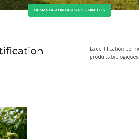
Corée du Sud
(coréen)
DEMANDER UN DEVIS EN 5 MINUTES
Inde
(anglais)
Japon
(japonais)
tification
La certification perm
produits biologiques