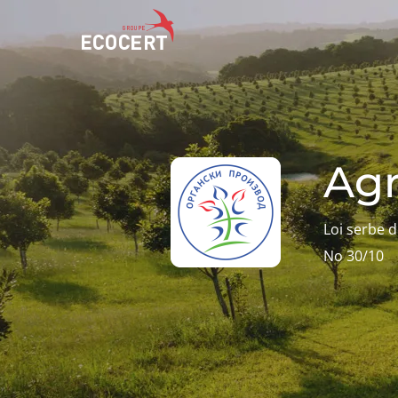
NOS SERVICES
ECOCERT
Certification
Qui sommes nous ?
Agr
Formation
Actualités
Conseil
Carrières
Loi serbe d
No 30/10