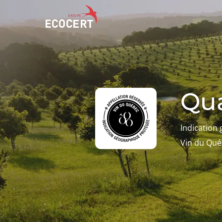
NOS SERVICES
ECOCERT
Certification
Qui sommes nous ?
Qua
Formation
Actualités
Conseil
Carrières
Indication
Vin du Qu