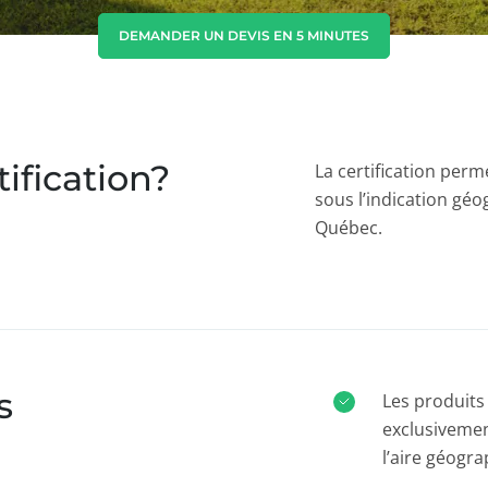
Corée du Sud
(coréen)
DEMANDER UN DEVIS EN 5 MINUTES
Inde
(anglais)
Japon
(japonais)
tification?
La certification perm
sous l’indication gé
Québec.
s
Les produits
exclusivemen
l’aire géogr