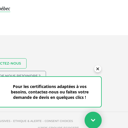
uébec
CTEZ-NOUS
DE NOUS REJOINDRE ?
18-838-6941 - SANS FRAIS: (+1) 855-246-
Pour les certifications adaptées à vos
besoins, contactez-nous ou faites votre
9383
demande de devis en quelques clics !
Votre devis
-
-
USIVES
ETHIQUE & ALERTE
CONSENT CHOICES
Faites votre demande de devis en quelques clics pour les