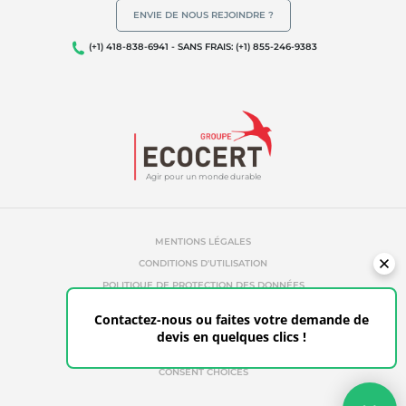
ENVIE DE NOUS REJOINDRE ?
(+1) 418-838-6941 - SANS FRAIS: (+1) 855-246-9383
Agir pour un monde durable
MENTIONS LÉGALES
CONDITIONS D'UTILISATION
POLITIQUE DE PROTECTION DES DONNÉES
POLITIQUE DE TÉMOINS
Contactez-nous ou faites votre demande de
RÉFÉRENCES ABUSIVES
devis en quelques clics !
ETHIQUE & ALERTE
ESPACE CLIENT
CONSENT CHOICES
Votre devis