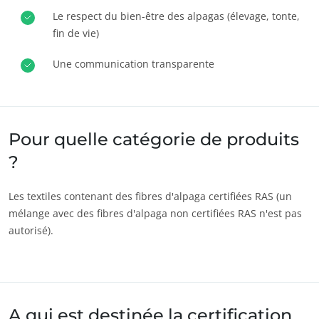
Le respect du bien-être des alpagas (élevage, tonte,
Europe
fin de vie)
Allemagne
(allemand)
Une communication transparente
Espagne
(espagnol)
France
(français)
Italie
(italien)
Pour quelle catégorie de produits
Portugal
(portugais)
?
Roumanie
(roumain)
Serbie
(serbe)
Les textiles contenant des fibres d'alpaga certifiées RAS (un
NOS ENGAGEMENTS RSE
Suisse
(allemand)
mélange avec des fibres d'alpaga non certifiées RAS n'est pas
Agir via nos prestations
autorisé).
Turquie
(turc)
Progresser avec nos équipes
S’investir pour notre environnement
Innover avec notre écosystème
A qui est destinée la certification