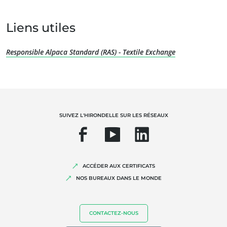
Liens utiles
Responsible Alpaca Standard (RAS) - Textile Exchange
NOS EXPERTISES
Agriculture biologique
SUIVEZ L'HIRONDELLE SUR LES RÉSEAUX
Commerce équitable
Agriculture durable
Qualité et securité alimentaire
Responsabilité sociétale des entreprises
ACCÉDER AUX CERTIFICATS
NOS BUREAUX DANS LE MONDE
Biodiversité et changement climatique
Allégations environnementales
CONTACTEZ-NOUS