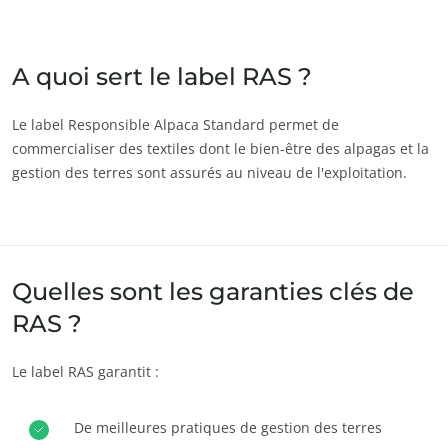
Inde
(anglais)
Japon
(japonais)
A quoi sert le label RAS ?
Amérique
Le label Responsible Alpaca Standard permet de
commercialiser des textiles dont le bien-être des alpagas et la
Argentine
(espagnol)
gestion des terres sont assurés au niveau de l'exploitation.
Brésil
(portugais)
ECOCERT
Canada
(anglais)
Qui sommes nous ?
Canada
(français)
Actualités
Quelles sont les garanties clés de
Chili
(espagnol)
Carrières
RAS ?
Colombie
(espagnol)
Mexique
(espagnol)
Le label RAS garantit :
Pérou
(espagnol)
États-Unis
(anglais)
De meilleures pratiques de gestion des terres