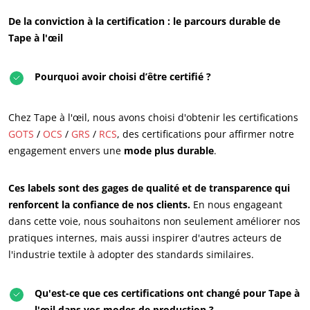
De la conviction à la certification : le parcours durable de
Tape à l'œil
Pourquoi avoir choisi d’être certifié ?
Chez Tape à l'œil, nous avons choisi d'obtenir les certifications
GOTS
/
OCS
/
GRS
/
RCS
, des certifications pour affirmer notre
engagement envers une
mode plus durable
.
ECOCERT
Qui sommes nous ?
Ces labels sont des gages de qualité et de transparence qui
Actualités
renforcent la confiance de nos clients.
En nous engageant
dans cette voie, nous souhaitons non seulement améliorer nos
Carrières
pratiques internes, mais aussi inspirer d'autres acteurs de
l'industrie textile à adopter des standards similaires.
Qu'est-ce que ces certifications ont changé pour Tape à
l'œil dans vos modes de production ?