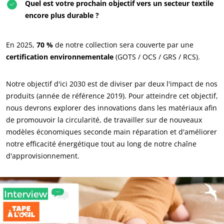
Quel est votre prochain objectif vers un secteur textile
NOS SECTEURS D'ACTIVITÉ
encore plus durable ?
Agroalimentaire
En 2025,
70 %
de notre collection sera couverte par une
Cosmétique
certification environnementale
(GOTS / OCS / GRS / RCS).
Textile
Bois et forêt
Notre objectif d'ici 2030 est de diviser par deux l'impact de nos
Produits de la maison
produits (année de référence 2019). Pour atteindre cet objectif,
nous devrons explorer des innovations dans les matériaux afin
Matériaux durables
de promouvoir la circularité, de travailler sur de nouveaux
Agrofourniture
modèles économiques seconde main réparation et d'améliorer
notre efficacité énergétique tout au long de notre chaîne
d'approvisionnement.