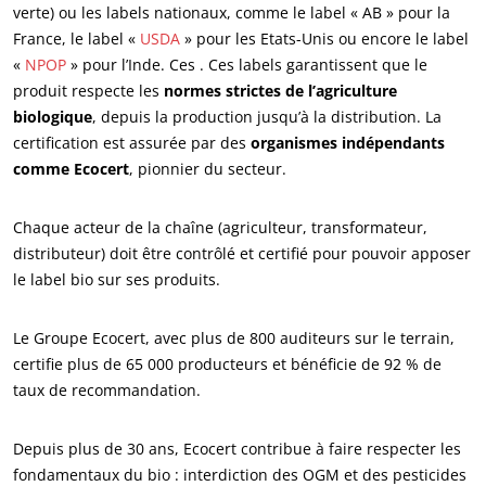
verte) ou les labels nationaux, comme le label « AB » pour la
France, le label «
USDA
» pour les Etats-Unis ou encore le label
«
NPOP
» pour l’Inde. Ces . Ces labels garantissent que le
produit respecte les
normes strictes de l’agriculture
biologique
, depuis la production jusqu’à la distribution. La
certification est assurée par des
organismes indépendants
NOS SECTEURS D'ACTIVITÉ
comme Ecocert
, pionnier du secteur.
Agroalimentaire
Chaque acteur de la chaîne (agriculteur, transformateur,
Cosmétique
distributeur) doit être contrôlé et certifié pour pouvoir apposer
Textile
le label bio sur ses produits.
Bois et forêt
Produits de la maison
Le Groupe Ecocert, avec plus de 800 auditeurs sur le terrain,
certifie plus de 65 000 producteurs et bénéficie de 92 % de
Matériaux durables
taux de recommandation.
Agrofourniture
Depuis plus de 30 ans, Ecocert contribue à faire respecter les
fondamentaux du bio : interdiction des OGM et des pesticides