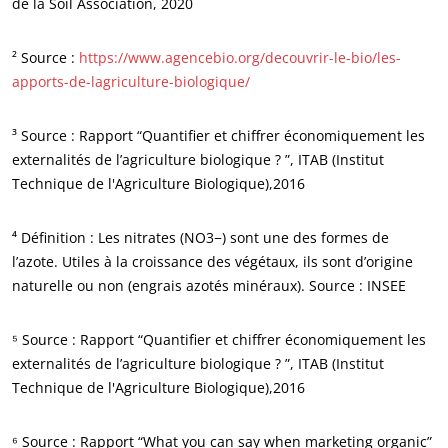
de la Soil Association, 2020
² Source :
https://www.agencebio.org/decouvrir-le-bio/les-
apports-de-lagriculture-biologique/
³ Source : Rapport “Quantifier et chiffrer économiquement les
externalités de l’agriculture biologique ? ”, ITAB (Institut
Technique de l'Agriculture Biologique),2016
⁴ Définition : Les nitrates (NO3−) sont une des formes de
l’azote. Utiles à la croissance des végétaux, ils sont d’origine
NOS EXPERTISES
naturelle ou non (engrais azotés minéraux). Source : INSEE
Agriculture biologique
⁵ Source : Rapport “Quantifier et chiffrer économiquement les
Commerce équitable
externalités de l’agriculture biologique ? ”, ITAB (Institut
Agriculture durable
Technique de l'Agriculture Biologique),2016
Qualité et securité alimentaire
Responsabilité sociétale des entreprises
⁶ Source : Rapport “What you can say when marketing organic”