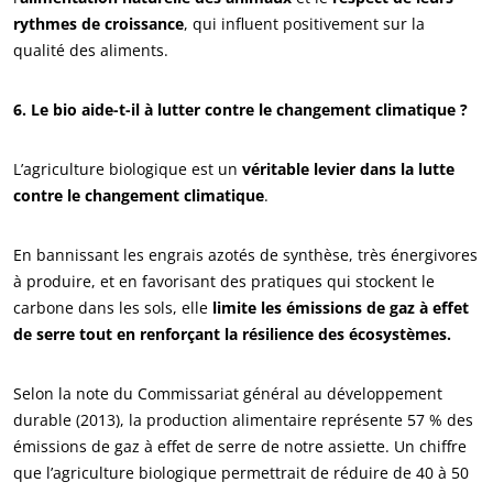
rythmes de croissance
, qui influent positivement sur la
qualité des aliments.
6. Le bio aide-t-il à lutter contre le changement climatique ?
NOS ENGAGEMENTS RSE
Agir via nos prestations
L’agriculture biologique est un
véritable levier dans la lutte
contre le changement climatique
.
Progresser avec nos équipes
S’investir pour notre environnement
En bannissant les engrais azotés de synthèse, très énergivores
Innover avec notre écosystème
à produire, et en favorisant des pratiques qui stockent le
carbone dans les sols, elle
limite les émissions de gaz à effet
de serre tout en renforçant la résilience des écosystèmes.
Selon la note du Commissariat général au développement
durable (2013), la production alimentaire représente 57 % des
émissions de gaz à effet de serre de notre assiette. Un chiffre
que l’agriculture biologique permettrait de réduire de 40 à 50