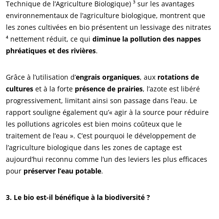
Technique de l’Agriculture Biologique) ³ sur les avantages
environnementaux de l’agriculture biologique, montrent que
les zones cultivées en bio présentent un lessivage des nitrates
⁴ nettement réduit, ce qui
diminue la pollution des nappes
phréatiques et des rivières
.
ECOCERT
Qui sommes nous ?
Grâce à l’utilisation d’
engrais organiques
, aux
rotations de
Actualités
cultures
et à la forte
présence de prairies
, l’azote est libéré
progressivement, limitant ainsi son passage dans l’eau. Le
Carrières
rapport souligne également qu’« agir à la source pour réduire
les pollutions agricoles est bien moins coûteux que le
traitement de l’eau ». C’est pourquoi le développement de
l’agriculture biologique dans les zones de captage est
aujourd’hui reconnu comme l’un des leviers les plus efficaces
pour
préserver l’eau potable
.
3. Le bio est-il bénéfique à la biodiversité ?