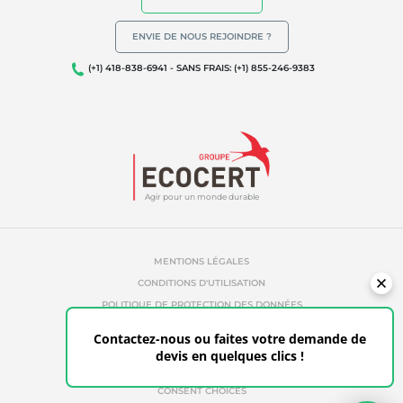
ENVIE DE NOUS REJOINDRE ?
(+1) 418-838-6941 - SANS FRAIS: (+1) 855-246-9383
Agir pour un monde durable
MENTIONS LÉGALES
CONDITIONS D'UTILISATION
POLITIQUE DE PROTECTION DES DONNÉES
POLITIQUE DE TÉMOINS
Contactez-nous ou faites votre demande de
RÉFÉRENCES ABUSIVES
devis en quelques clics !
ETHIQUE & ALERTE
ESPACE CLIENT
CONSENT CHOICES