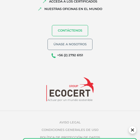
ACCEDA A LOS CERTIFICADOS
NUESTRAS OFICINAS EN EL MUNDO
NUESTRA EXPERIENCIA
CONTÁCTENOS
Agricultura ecológica
ÚNASE A NOSOTROS
Comercio justo
+56 (2) 2792 6151
Agricultura sostenible
Calidad y seguridad alimentaria
Responsabilidad social corporativa
Biodiversidad y cambio climático
Alegaciones medioambientales
Actuar por un mundo sostenible
AVISO LEGAL
CONDICIONES GENERALES DE USO
POLÍTICA DE PROTECCIÓN DE DATOS