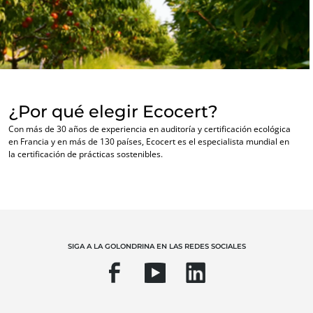
Europa
Alemania
(alemán)
España
(español)
NUESTROS SECTORES COMERCIALES
Francia
(francés)
Agroalimentario
¿Por qué elegir Ecocert?
Italia
(italiano)
Cosméticos
Con más de 30 años de experiencia en auditoría y certificación ecológica
Portugal
(portugués)
en Francia y en más de 130 países, Ecocert es el especialista mundial en
Textiles
la certificación de prácticas sostenibles.
Rumania
(rumano)
Forestal
Serbia
(serbio)
Productos del hogar
Suiza
(alemán)
Materiales sostenibles
Turquía
(turco)
Insumos
SIGA A LA GOLONDRINA EN LAS REDES SOCIALES