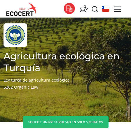
NUESTROS SERVICIOS
Global
Certificación
Global
(español)
Formación
Global
(francés)
Agricultura ecológica en
Consultoría
Global
(inglés)
Turquía
África
Ley turca de agricultura ecológica
5262 Organic Law
Sudáfrica
(inglés)
Túnez
(francés)
Asia
ECOCERT
China
(chino)
SOLICITE UN PRESUPUESTO EN SOLO 5 MINUTOS
¿Quiénes somos?
Corea del Sur
(coreano)