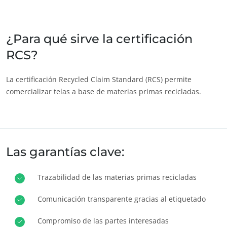
India
(inglés)
Japón
(japonés)
¿Para qué sirve la certificación
RCS?
America
Argentina
(español)
La certificación Recycled Claim Standard (RCS) permite
comercializar telas a base de materias primas recicladas.
Brasil
(portugués)
Canadá
(francés)
Canadá
(inglés)
ECOCERT
Chile
(español)
Las garantías clave:
¿Quiénes somos?
Colombia
(español)
Trazabilidad de las materias primas recicladas
Noticias
Estados Unidos
(inglés)
Carreras
México
(español)
Comunicación transparente gracias al etiquetado
Perú
(español)
Compromiso de las partes interesadas