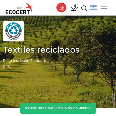
NUESTROS SERVICIOS
Global
Certificación
Global
(español)
Formación
Global
(francés)
Textiles reciclados
Consultoría
Global
(inglés)
Recycled Claim Standard
RCS
África
Sudáfrica
(inglés)
Túnez
(francés)
Asia
China
(chino)
SOLICITE UN PRESUPUESTO EN SOLO 5 MINUTOS
Corea del Sur
(coreano)