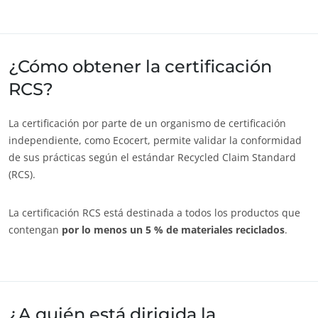
Europa
Alemania
(alemán)
¿Cómo obtener la certificación
España
(español)
RCS?
Francia
(francés)
Italia
(italiano)
La certificación por parte de un organismo de certificación
Portugal
(portugués)
independiente, como Ecocert, permite validar la conformidad
de sus prácticas según el estándar Recycled Claim Standard
Rumania
(rumano)
(RCS).
Serbia
(serbio)
Suiza
(alemán)
La certificación RCS está destinada a todos los productos que
contengan
por lo menos un 5 % de materiales reciclados
.
Turquía
(turco)
¿A quién está dirigida la