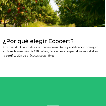
¿Por qué elegir Ecocert?
Con más de 30 años de experiencia en auditoría y certificación ecológica
en Francia y en más de 130 países, Ecocert es el especialista mundial en
NUESTROS SECTORES COMERCIALES
la certificación de prácticas sostenibles.
Agroalimentario
Cosméticos
Textiles
Forestal
Productos del hogar
Materiales sostenibles
Insumos