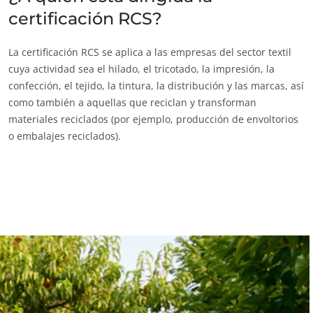
NUESTROS COMPROMISOS RSE
certificación RCS?
Actuar a través de nuestros servicios
La certificación RCS se aplica a las empresas del sector textil
Avanzar con nuestros equipos
cuya actividad sea el hilado, el tricotado, la impresión, la
Comprometerse con nuestro medio ambiente
confección, el tejido, la tintura, la distribución y las marcas, así
como también a aquellas que reciclan y transforman
Innovar con nuestro ecosistema
materiales reciclados (por ejemplo, producción de envoltorios
o embalajes reciclados).