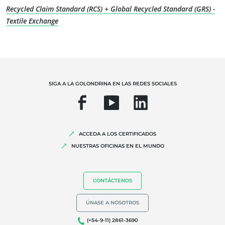
Recycled Claim Standard (RCS) + Global Recycled Standard (GRS) -
Textile Exchange
NUESTRA EXPERIENCIA
Agricultura ecológica
Comercio justo
SIGA A LA GOLONDRINA EN LAS REDES SOCIALES
Agricultura sostenible
Calidad y seguridad alimentaria
Responsabilidad social corporativa
ACCEDA A LOS CERTIFICADOS
Biodiversidad y cambio climático
NUESTRAS OFICINAS EN EL MUNDO
Alegaciones medioambientales
CONTÁCTENOS
ÚNASE A NOSOTROS
(+54-9-11) 2861-3690