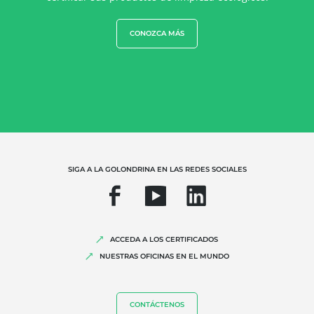
Comercio justo
CONOZCA MÁS
Agricultura sostenible
Calidad y seguridad alimentaria
Responsabilidad social corporativa
Biodiversidad y cambio climático
Alegaciones medioambientales
SIGA A LA GOLONDRINA EN LAS REDES SOCIALES
ACCEDA A LOS CERTIFICADOS
NUESTRAS OFICINAS EN EL MUNDO
CONTÁCTENOS