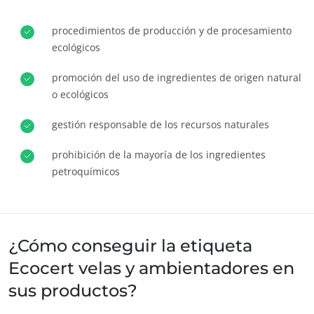
Europa
ECOCERT
procedimientos de producción y de procesamiento
Alemania
(alemán)
¿Quiénes somos?
ecológicos
España
(español)
Noticias
promoción del uso de ingredientes de origen natural
Francia
(francés)
Carreras
o ecológicos
Italia
(italiano)
gestión responsable de los recursos naturales
Portugal
(portugués)
prohibición de la mayoría de los ingredientes
Rumania
(rumano)
petroquímicos
Serbia
(serbio)
Suiza
(alemán)
Turquía
(turco)
¿Cómo conseguir la etiqueta
Ecocert velas y ambientadores en
sus productos?