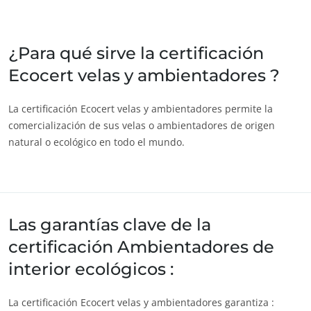
India
(inglés)
Japón
(japonés)
¿Para qué sirve la certificación
Ecocert velas y ambientadores ?
America
Argentina
(español)
La certificación Ecocert velas y ambientadores permite la
comercialización de sus velas o ambientadores de origen
Brasil
(portugués)
natural o ecológico en todo el mundo.
Canadá
(francés)
Canadá
(inglés)
Chile
(español)
Las garantías clave de la
Colombia
(español)
certificación Ambientadores de
Estados Unidos
(inglés)
interior ecológicos :
México
(español)
Perú
(español)
La certificación Ecocert velas y ambientadores garantiza :