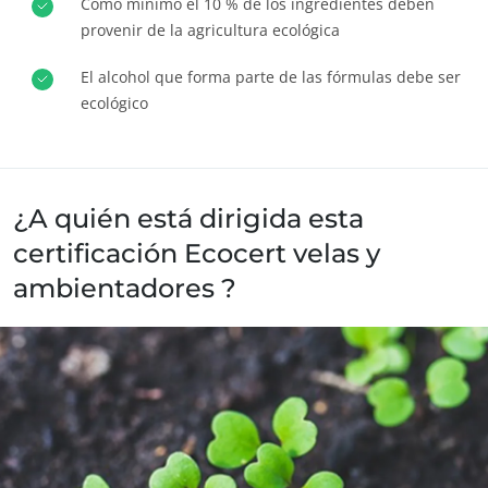
Como mínimo el 10 % de los ingredientes deben
Avanzar con nuestros equipos
provenir de la agricultura ecológica
Comprometerse con nuestro medio ambiente
El alcohol que forma parte de las fórmulas debe ser
Innovar con nuestro ecosistema
ecológico
¿A quién está dirigida esta
certificación Ecocert velas y
ambientadores ?
Productores de materias primas, fabricantes, marcas de
productos para el hogar pueden solicitar esta certificación de
Ambientadores de interior ecológicos.