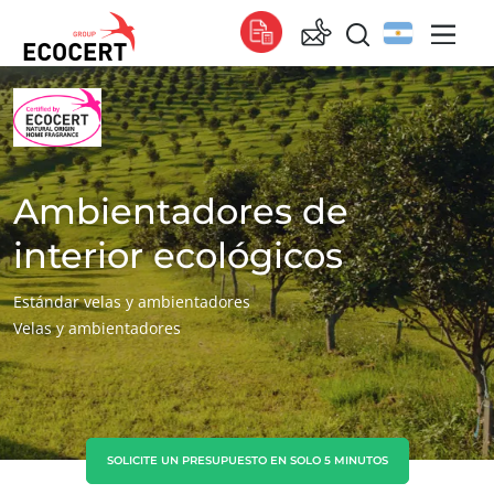
NUESTROS SERVICIOS
Global
Certificación
Global
(español)
Formación
Global
(francés)
Ambientadores de
Consultoría
Global
(inglés)
interior ecológicos
África
Estándar velas y ambientadores
Velas y ambientadores
Sudáfrica
(inglés)
Túnez
(francés)
Asia
China
(chino)
SOLICITE UN PRESUPUESTO EN SOLO 5 MINUTOS
Corea del Sur
(coreano)