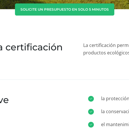
Corea del Sur
(coreano)
SOLICITE UN PRESUPUESTO EN SOLO 5 MINUTOS
India
(inglés)
Japón
(japonés)
a certificación
La certificación perm
productos ecológico
ve
la protecció
la conservaci
el mantenimi