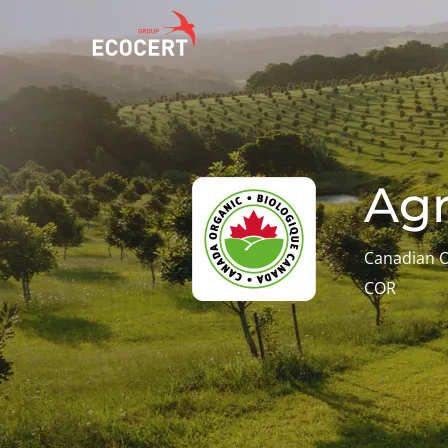
NUESTROS
ECOCERT
NUES
SERVICIOS
¿Quiénes
Actu
Agr
Certificación
somos?
Avan
Formación
Com
Noticias
Canadian 
Consultoría
amb
Carreras
COR
Inno