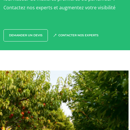
Textile
Contactez nos experts et augmentez votre visibilité
Bois et forêt
Produits de la maison
Emballages durables
DEMANDER UN DEVIS
CONTACTER NOS EXPERTS
Agrofourniture