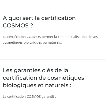
Inde
(anglais)
Japon
(japonais)
A quoi sert la certification
COSMOS ?
Amérique
Argentine
(espagnol)
La certification COSMOS permet la commercialisation de vos
cosmétiques biologiques ou naturels.
Brésil
(portugais)
Canada
(anglais)
Canada
(français)
Chili
(espagnol)
Les garanties clés de la
Colombie
(espagnol)
certification de cosmétiques
Mexique
(espagnol)
biologiques et naturels :
Pérou
(espagnol)
La certification COSMOS garantit :
États-Unis
(anglais)