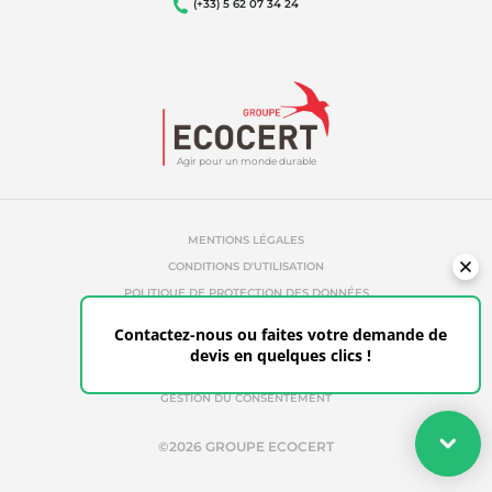
(+33) 5 62 07 34 24
Agir pour un monde durable
MENTIONS LÉGALES
CONDITIONS D'UTILISATION
POLITIQUE DE PROTECTION DES DONNÉES
POLITIQUE DE COOKIES
Contactez-nous ou faites votre demande de
RÉFÉRENCES ABUSIVES
devis en quelques clics !
ETHIQUE & ALERTE
ESPACE CLIENT
GESTION DU CONSENTEMENT
Votre devis
©2026 GROUPE ECOCERT
Faites votre demande de devis en quelques clics pour les
certifications adaptées à vos besoins