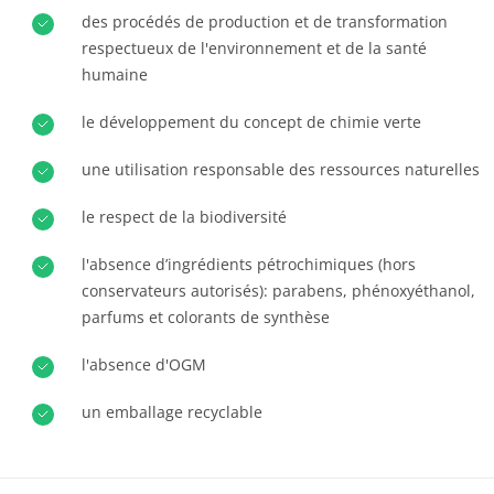
des procédés de production et de transformation
Europe
respectueux de l'environnement et de la santé
Allemagne
(allemand)
humaine
Espagne
(espagnol)
le développement du concept de chimie verte
France
(français)
une utilisation responsable des ressources naturelles
Italie
(italien)
ECOCERT
Portugal
(portugais)
le respect de la biodiversité
Qui sommes nous ?
Roumanie
(roumain)
l'absence d’ingrédients pétrochimiques (hors
Actualités
Serbie
(serbe)
conservateurs autorisés): parabens, phénoxyéthanol,
parfums et colorants de synthèse
Carrières
Suisse
(allemand)
Turquie
l'absence d'OGM
(turc)
un emballage recyclable