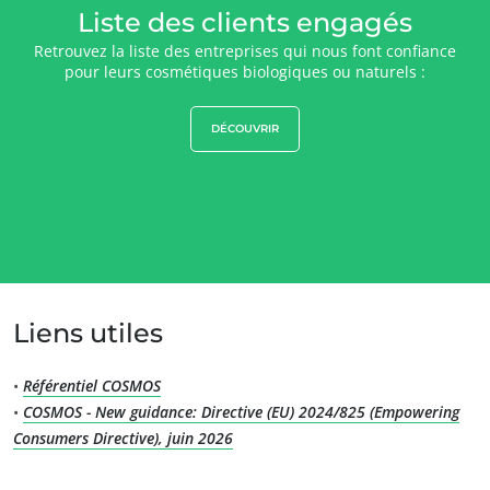
Liste des clients engagés
Retrouvez la liste des entreprises qui nous font confiance
pour leurs cosmétiques biologiques ou naturels :
DÉCOUVRIR
NOS EXPERTISES
Agriculture biologique
Commerce équitable
Agriculture durable
Qualité et securité alimentaire
Responsabilité sociétale des entreprises
Liens utiles
Biodiversité et changement climatique
Allégations environnementales
•
Référentiel COSMOS
•
COSMOS - New guidance: Directive (EU) 2024/825 (Empowering
Consumers Directive), juin 2026