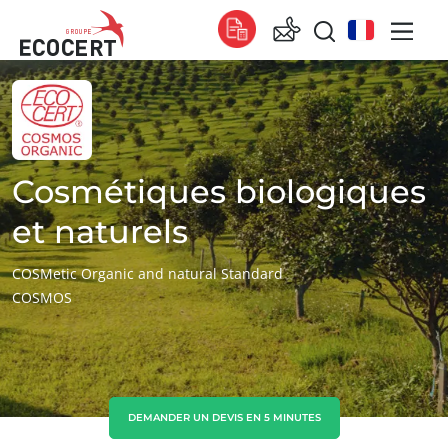
NOS SERVICES
Global
Certification
Global
(anglais)
Formation
Global
(espagnol)
Cosmétiques biologiques
Conseil
Global
(français)
et naturels
Afrique
COSMetic Organic and natural Standard
COSMOS
Afrique du Sud
(anglais)
Tunisie
(français)
Asie
Chine
(chinois)
DEMANDER UN DEVIS EN 5 MINUTES
Corée du Sud
(coréen)