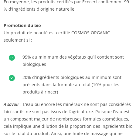
En moyenne, les produits certifiés par Ecocert contiennent 99
% d'ingrédients d'origine naturelle
Promotion du bio
Un produit de beauté est certifié COSMOS ORGANIC
seulement si :
95% au minimum des végétaux qu’il contient sont
biologiques
20% d'ingrédients biologiques au minimum sont
NOS ENGAGEMENTS RSE
présents dans la formule au total (10% pour les
Agir via nos prestations
produits à rincer)
Progresser avec nos équipes
A savoir
: L'eau ou encore les minéraux ne sont pas considérés
S’investir pour notre environnement
‘bio’ car ils ne sont pas issus de l’agriculture. Puisque l’eau est
un composant majeur de nombreuses formules cosmétiques,
Innover avec notre écosystème
cela implique une dilution de la proportion des ingrédients bio
sur le total du produit. Ainsi, une huile de massage qui ne