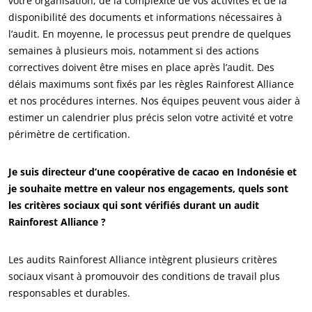
votre organisation, de la complexité de vos activités et de la
disponibilité des documents et informations nécessaires à
l’audit. En moyenne, le processus peut prendre de quelques
semaines à plusieurs mois, notamment si des actions
correctives doivent être mises en place après l’audit. Des
délais maximums sont fixés par les règles Rainforest Alliance
et nos procédures internes. Nos équipes peuvent vous aider à
estimer un calendrier plus précis selon votre activité et votre
périmètre de certification.
NOS SECTEURS D'ACTIVITÉ
Je suis directeur d’une coopérative de cacao en Indonésie et
je souhaite mettre en valeur nos engagements, quels sont
Agroalimentaire
les critères sociaux qui sont vérifiés durant un audit
Cosmétique
Rainforest Alliance ?
Textile
Bois et forêt
Les audits Rainforest Alliance intègrent plusieurs critères
sociaux visant à promouvoir des conditions de travail plus
Produits de la maison
responsables et durables.
Emballages durables