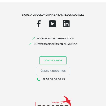
Agricultura orgánica
Comercio justo
SIGUE A LA GOLONDRINA EN LAS REDES SOCIALES
Agricultura sostenible
Calidad y seguridad alimentaria
Responsabilidad social corporativa
ACCEDE A LOS CERTIFICADOS
Biodiversidad y cambio climático
NUESTRAS OFICINAS EN EL MUNDO
Alegaciones medioambientales
CONTÁCTANOS
ÚNETE A NOSOTROS
+52 55 80 80 08 49