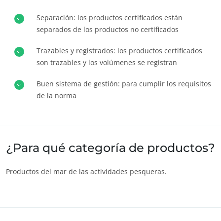
Europa
Separación: los productos certificados están
Alemania
(alemán)
separados de los productos no certificados
España
(español)
Trazables y registrados: los productos certificados
Francia
son trazables y los volúmenes se registran
(francés)
Italia
(italiano)
Buen sistema de gestión: para cumplir los requisitos
de la norma
Portugal
(portugués)
Rumania
(rumano)
Serbia
(serbio)
¿Para qué categoría de productos?
Suiza
(alemán)
Turquía
(turco)
Productos del mar de las actividades pesqueras.
NUESTROS COMPROMISOS RSE