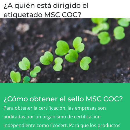
Actuar a través de nuestros servicios
¿A quién está dirigido el
Avanzar con nuestros equipos
etiquetado MSC COC?
Comprometerse con nuestro medio ambiente
Una amplia gama de empresas, desde procesadores hasta
Innovar con nuestro ecosistema
restaurantes
¿Cómo obtener el sello MSC COC?
Para obtener la certificación, las empresas son
auditadas por un organismo de certificación
independiente como Ecocert. Para que los productos