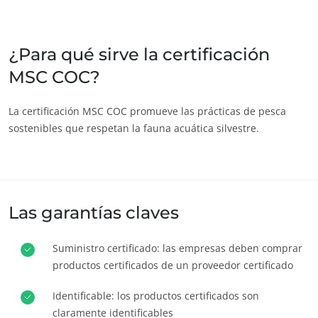
India
(inglés)
Japón
(japonés)
¿Para qué sirve la certificación
MSC COC?
America
Argentina
(español)
La certificación MSC COC promueve las prácticas de pesca
sostenibles que respetan la fauna acuática silvestre.
Brasil
(portugués)
Canadá
(francés)
Canadá
(inglés)
ECOCERT
Chile
(español)
Las garantías claves
¿Quiénes somos?
Colombia
(español)
Noticias
Suministro certificado: las empresas deben comprar
Estados Unidos
(inglés)
Carreras
productos certificados de un proveedor certificado
México
(español)
Identificable: los productos certificados son
Perú
(español)
claramente identificables