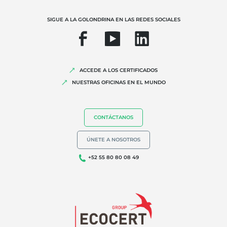
Insumos
SIGUE A LA GOLONDRINA EN LAS REDES SOCIALES
ACCEDE A LOS CERTIFICADOS
NUESTRAS OFICINAS EN EL MUNDO
CONTÁCTANOS
NUESTRA EXPERIENCIA
Agricultura orgánica
ÚNETE A NOSOTROS
Comercio justo
+52 55 80 80 08 49
Agricultura sostenible
Calidad y seguridad alimentaria
Responsabilidad social corporativa
Biodiversidad y cambio climático