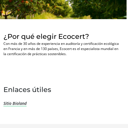
Innovar con nuestro ecosistema
Europa
Alemania
(alemán)
España
(español)
¿Por qué elegir Ecocert?
Francia
(francés)
Con más de 30 años de experiencia en auditoría y certificación ecológica
Italia
(italiano)
en Francia y en más de 130 países, Ecocert es el especialista mundial en
la certificación de prácticas sostenibles.
Portugal
(portugués)
Rumania
(rumano)
NUESTROS SECTORES COMERCIALES
Serbia
(serbio)
Agroalimentario
Suiza
(alemán)
Cosméticos
Enlaces útiles
Turquía
(turco)
Textiles
Sitio Bioland
Forestal
Productos del hogar
Materiales sostenibles