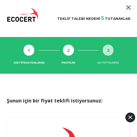
5
TEKLIF TALEBI NEDENI
TUTANAKLAR
1
2
3
SERTIFIKASYONLARIM
PROFILIM
AKTIVITELERIM
Şunun için bir fiyat teklifi istiyorsunuz: