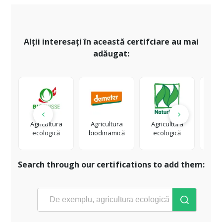
Alții interesați în această certifciare au mai
adăugat:
Agricultura
Agricultura
Agricultura
Co
ecologică
biodinamică
ecologică
org
na
Search through our certifications to add them: