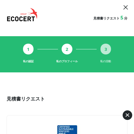
5
見積書リクエスト
分
1
2
3
私の認証
私のプロフィール
私の活動
見積書リクエスト