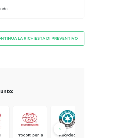
mondo
NTINUA LA RICHIESTA DI PREVENTIVO
iunto:
i
Prodotti per la
Recycled
Rainforest
P