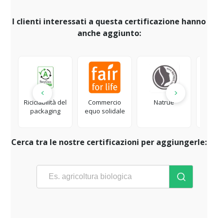
I clienti interessati a questa certificazione hanno
anche aggiunto:
Riciclabilità del
Commercio
Natrue
Tessil
packaging
equo solidale
ed e
Cerca tra le nostre certificazioni per aggiungerle: