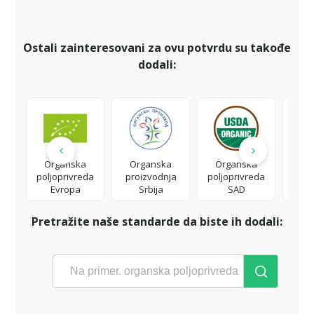
Ostali zainteresovani za ovu potvrdu su takođe
dodali:
Organska
Organska
Organska
Rai
poljoprivreda
proizvodnja
poljoprivreda
Al
Evropa
Srbija
SAD
Pretražite naše standarde da biste ih dodali: