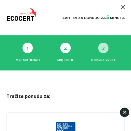
5
ZAHTEV ZA PONUDU ZA
MINUTA
1
2
3
MOJI SERTIFIKATI
MOJ PROFIL
MOJA AKTIVNOST
Tražite ponudu za: