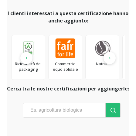
I clienti interessati a questa certificazione hanno
anche aggiunto:
Riciclabilità del
Commercio
Natrue
Tessil
packaging
equo solidale
ed e
Cerca tra le nostre certificazioni per aggiungerle: