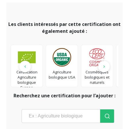
Les clients intéressés par cette certification ont
également ajouté :
Certification
Agriculture
Cosmétiques
Co
Agriculture
biologique USA
biologiques et
éq
biologique
naturels
Europe
Recherchez une certification pour l’ajouter :