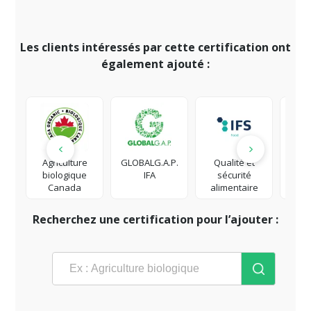
Les clients intéressés par cette certification ont
également ajouté :
Agriculture
GLOBALG.A.P.
Qualité et
Respo
biologique
IFA
sécurité
Soci
Canada
alimentaire
Ent
Recherchez une certification pour l’ajouter :