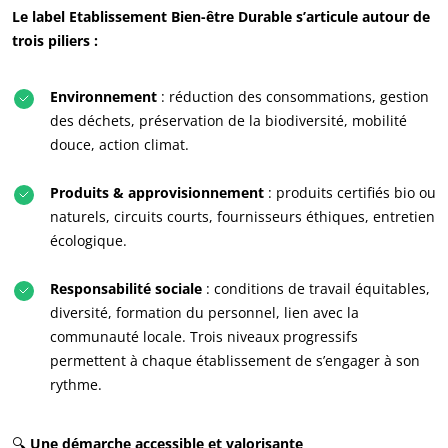
Le label Etablissement Bien-être Durable s’articule autour de
trois piliers :
Environnement
: réduction des consommations, gestion
des déchets, préservation de la biodiversité, mobilité
NOS ENGAGEMENTS RSE
douce, action climat.
Agir via nos prestations
Produits & approvisionnement
: produits certifiés bio ou
Progresser avec nos équipes
naturels, circuits courts, fournisseurs éthiques, entretien
S’investir pour notre environnement
écologique.
Innover avec notre écosystème
Responsabilité sociale
: conditions de travail équitables,
diversité, formation du personnel, lien avec la
communauté locale. Trois niveaux progressifs
permettent à chaque établissement de s’engager à son
rythme.
🔍
Une démarche accessible et valorisante