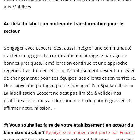
Cosmétique
aux Maldives.
Textile
Bois et forêt
Au-delà du label : un moteur de transformation pour le
secteur
Produits de la maison
Matériaux durables
S’engager avec Ecocert, c’est aussi intégrer une communauté
Agrofourniture
d’acteurs engagés. La certification encourage le partage de
bonnes pratiques, l’amélioration continue et une approche
régénérative du bien-être, où l’établissement devient un levier
de changement : pour ses équipes, ses clients et son territoire.
Une conviction partagée par ce manager d’un Spa labellisé : «
La labellisation Ecocert ne s’est pas limitée à valider nos
pratiques : elle nous a offert une méthode pour rogresser et
affirmer notre mission. »
📩
Vous souhaitez faire de votre établissement un acteur du
bien-être durable ?
Rejoignez le mouvement porté par Ecocert
et engagez-vous dans une démarche qui fait sens — pour vos