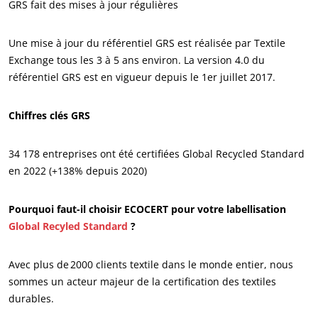
GRS fait des mises à jour régulières
Une mise à jour du référentiel GRS est réalisée par Textile
Exchange tous les 3 à 5 ans environ. La version 4.0 du
référentiel GRS est en vigueur depuis le 1er juillet 2017.
Chiffres clés GRS
34 178 entreprises ont été certifiées Global Recycled Standard
NOS SECTEURS D'ACTIVITÉ
en 2022 (+138% depuis 2020)
Agroalimentaire
Cosmétique
Pourquoi faut-il choisir ECOCERT pour votre labellisation
Global Recyled Standard
?
Textile
Bois et forêt
Avec plus de 2000 clients textile dans le monde entier, nous
Produits de la maison
sommes un acteur majeur de la certification des textiles
Matériaux durables
durables.