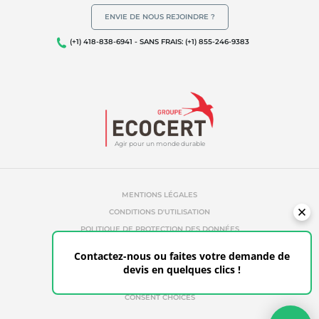
ENVIE DE NOUS REJOINDRE ?
(+1) 418-838-6941 - SANS FRAIS: (+1) 855-246-9383
Agir pour un monde durable
MENTIONS LÉGALES
CONDITIONS D'UTILISATION
POLITIQUE DE PROTECTION DES DONNÉES
POLITIQUE DE TÉMOINS
Contactez-nous ou faites votre demande de
RÉFÉRENCES ABUSIVES
devis en quelques clics !
ETHIQUE & ALERTE
ESPACE CLIENT
CONSENT CHOICES
Votre devis