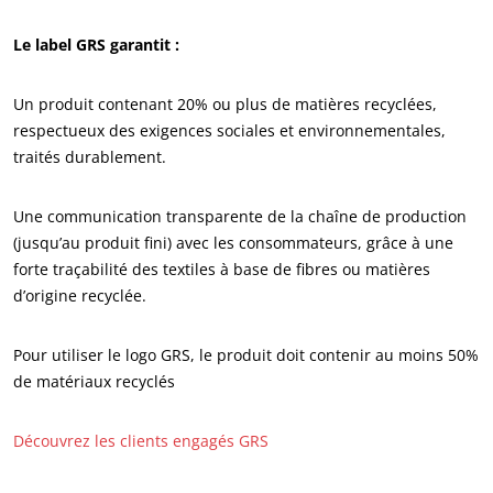
NOS ENGAGEMENTS RSE
Le label GRS garantit :
Agir via nos prestations
Progresser avec nos équipes
Un produit contenant 20% ou plus de matières recyclées,
S’investir pour notre environnement
respectueux des exigences sociales et environnementales,
traités durablement.
Innover avec notre écosystème
Une communication transparente de la chaîne de production
(jusqu’au produit fini) avec les consommateurs, grâce à une
forte traçabilité des textiles à base de fibres ou matières
d’origine recyclée.
Pour utiliser le logo GRS, le produit doit contenir au moins 50%
de matériaux recyclés
Découvrez les clients engagés GRS