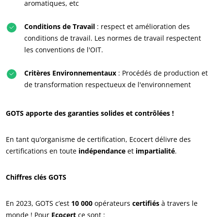
aromatiques, etc
Conditions de Travail
: respect et amélioration des
conditions de travail. Les normes de travail respectent
les conventions de l'OIT.
Critères Environnementaux
: Procédés de production et
NOS ENGAGEMENTS RSE
de transformation respectueux de l'environnement
Agir via nos prestations
Progresser avec nos équipes
GOTS apporte des garanties solides et contrôlées !
S’investir pour notre environnement
En tant qu’organisme de certification, Ecocert délivre des
Innover avec notre écosystème
certifications en toute
indépendance
et
impartialité
.
Chiffres clés GOTS
En 2023, GOTS c’est
10 000
opérateurs
certifiés
à travers le
monde ! Pour
Ecocert
ce sont :