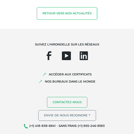
Agriculture durable
RETOUR VERS NOS ACTUALITÉS
Qualité et securité alimentaire
Responsabilité sociétale des entreprises
Biodiversité et changement climatique
Allégations environnementales
SUIVEZ L'HIRONDELLE SUR LES RÉSEAUX
ACCÉDER AUX CERTIFICATS
NOS BUREAUX DANS LE MONDE
CONTACTEZ-NOUS
ENVIE DE NOUS REJOINDRE ?
(+1) 418-838-6941 - SANS FRAIS: (+1) 855-246-9383