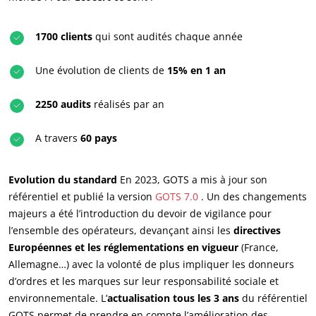
1700 clients
qui sont audités chaque année
Une évolution de clients de
15% en 1 an
2250 audits
réalisés par an
A travers
60 pays
Evolution du standard
En 2023, GOTS a mis à jour son
référentiel et publié la version
GOTS 7.0
. Un des changements
majeurs a été l’introduction du devoir de vigilance pour
l’ensemble des opérateurs, devançant ainsi les
directives
Européennes et les réglementations en vigueur
(France,
Allemagne…) avec la volonté de plus impliquer les donneurs
d’ordres et les marques sur leur responsabilité sociale et
environnementale. L’
actualisation tous les 3 ans
du référentiel
NOS SECTEURS D'ACTIVITÉ
GOTS permet de prendre en compte l’amélioration des