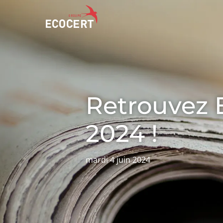
NOS SERVICES
ECOCERT
Certification
Qui sommes nous ?
Retrouvez 
Formation
Actualités
Conseil
Carrières
2024 !
mardi 4 juin 2024