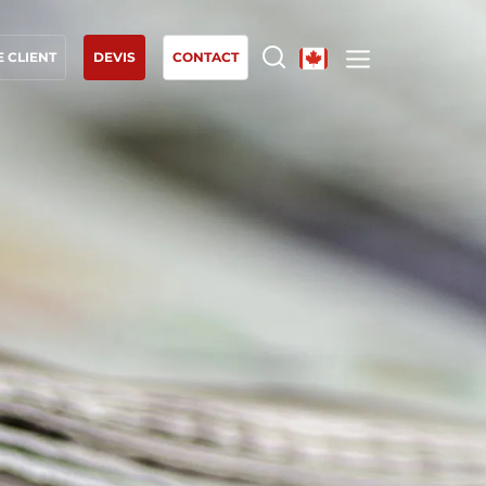
 CLIENT
DEVIS
CONTACT
NOS EXPERTISES
Agriculture biologique
Commerce équitable
Agriculture durable
Qualité et securité alimentaire
Responsabilité sociétale des entreprises
Biodiversité et changement climatique
Allégations environnementales