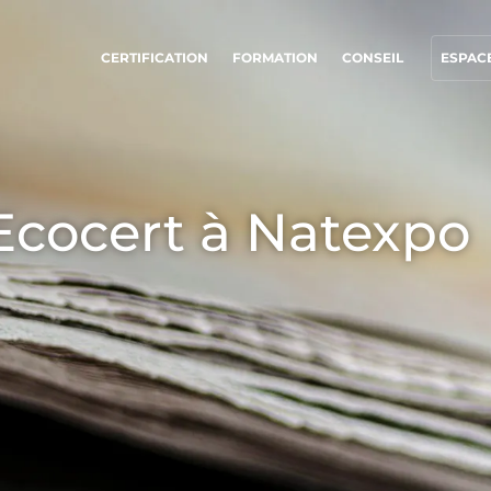
CERTIFICATION
FORMATION
CONSEIL
ESPACE
NOS ENGAGEMENTS RSE
NOS SECTEURS D'ACTIVITÉ
Agir via nos prestations
Agroalimentaire
Ecocert à Natexpo
Progresser avec nos équipes
Cosmétique
S’investir pour notre environnement
Textile
Innover avec notre écosystème
Bois et forêt
Produits de la maison
Matériaux durables
Agrofourniture