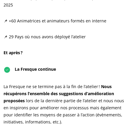
2025
NOS ENGAGEMENTS RSE
📌 +60 Animatrices et animateurs formés en interne
Agir via nos prestations
📌 29 Pays où nous avons déployé l’atelier
Progresser avec nos équipes
S’investir pour notre environnement
Et après ?
Innover avec notre écosystème
La Fresque continue
La Fresque ne se termine pas à la fin de l’atelier !
Nous
récupérons l’ensemble des suggestions d’amélioration
proposées
lors de la dernière partie de l’atelier et nous nous
en inspirons pour améliorer nos processus mais également
pour identifier les moyens de passer à l’action (évènements,
initiatives, informations, etc.).