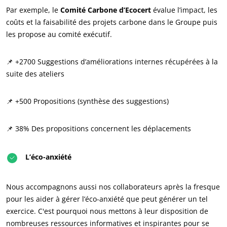
Par exemple, le
Comité Carbone d’Ecocert
évalue l’impact, les
coûts et la faisabilité des projets carbone dans le Groupe puis
les propose au comité exécutif.
📌 +2700 Suggestions d’améliorations internes récupérées à la
suite des ateliers
📌 +500 Propositions (synthèse des suggestions)
📌 38% Des propositions concernent les déplacements
NOS SECTEURS D'ACTIVITÉ
L’éco-anxiété
Agroalimentaire
Nous accompagnons aussi nos collaborateurs après la fresque
Cosmétique
pour les aider à gérer l’éco-anxiété que peut générer un tel
Textile
exercice. C'est pourquoi nous mettons à leur disposition de
Bois et forêt
nombreuses ressources informatives et inspirantes pour se