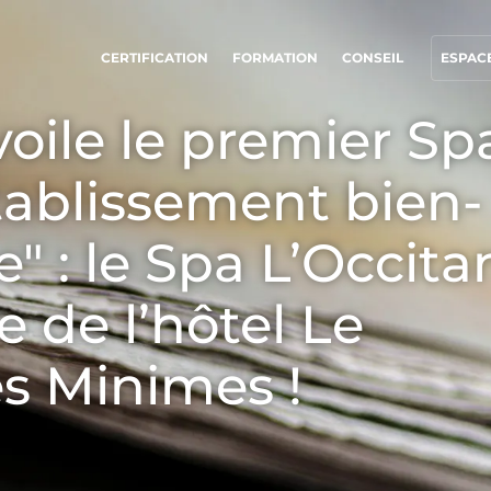
CERTIFICATION
FORMATION
CONSEIL
ESPACE
oile le premier Sp
NOS ENGAGEMENTS RSE
NOS SECTEURS D'ACTIVITÉ
Établissement bien-
Agir via nos prestations
Agroalimentaire
Progresser avec nos équipes
Cosmétique
e" : le Spa L’Occita
S’investir pour notre environnement
Textile
 de l’hôtel Le
Innover avec notre écosystème
Bois et forêt
Produits de la maison
s Minimes !
Matériaux durables
Agrofourniture