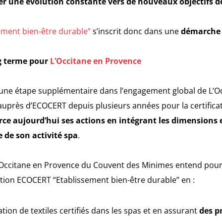
rer une évolution constante vers de nouveaux objectifs d
ement bien-être durable”
s’inscrit donc dans une
démarche g
ng terme pour
L’Occitane en Provence
 une étape supplémentaire dans l’engagement global de L’O
auprès d’ECOCERT depuis plusieurs années pour la certificat
ce aujourd’hui ses actions en intégrant les dimensions
 de son activité spa
.
L’Occitane en Provence du Couvent des Minimes entend poursu
sation ECOCERT “Etablissement bien-être durable” en :
ation de textiles certifiés dans les spas et en assurant
des p