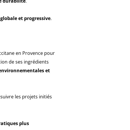
e durabilité
.
lobale et progressive
.
ccitane en Provence pour
ion de ses ingrédients
 environnementales et
ivre les projets initiés
ratiques plus