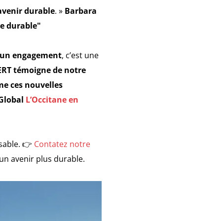
venir durable
. »
Barbara
re durable"
’un engagement
, c’est une
ERT témoigne de notre
rme ces nouvelles
 Global
L’Occitane en
sable. 👉
Contatez notre
n avenir plus durable.