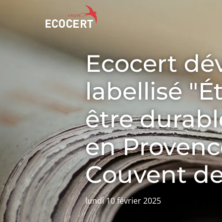
Ecocert dév
NOS SERVICES
ECOCERT
labellisé "
Certification
Qui sommes nous ?
Formation
Actualités
être durabl
Conseil
Carrières
en Provence
Couvent de
lundi 10 février 2025