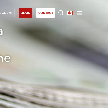
 CLIENT
DEVIS
CONTACT
a
NOS EXPERTISES
Agriculture biologique
Commerce équitable
ne
Agriculture durable
Qualité et securité alimentaire
Responsabilité sociétale des entreprises
Biodiversité et changement climatique
Allégations environnementales