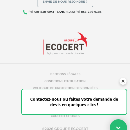
ENVIE DE NOUS REJOINDRE ?
Qualité et securité alimentaire
(+1) 418-838-6941 - SANS FRAIS: (+1) 855-246-9383
Responsabilité sociétale des entreprises
Biodiversité et changement climatique
Allégations environnementales
Agir pour un monde durable
MENTIONS LÉGALES
CONDITIONS D'UTILISATION
POLITIQUE DE PROTECTION DES DONNÉES
POLITIQUE DE TÉMOINS
Contactez-nous ou faites votre demande de
RÉFÉRENCES ABUSIVES
devis en quelques clics !
ETHIQUE & ALERTE
ESPACE CLIENT
CONSENT CHOICES
Votre devis
©2026 GROUPE ECOCERT