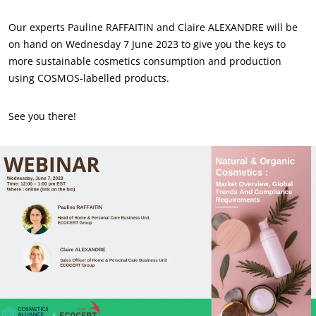
S’investir pour notre environnement
Our experts Pauline RAFFAITIN and Claire ALEXANDRE will be
Innover avec notre écosystème
on hand on Wednesday 7 June 2023 to give you the keys to
more sustainable cosmetics consumption and production
using COSMOS-labelled products.
See you there!
NOS SECTEURS D'ACTIVITÉ
Agroalimentaire
Cosmétique
Textile
Bois et forêt