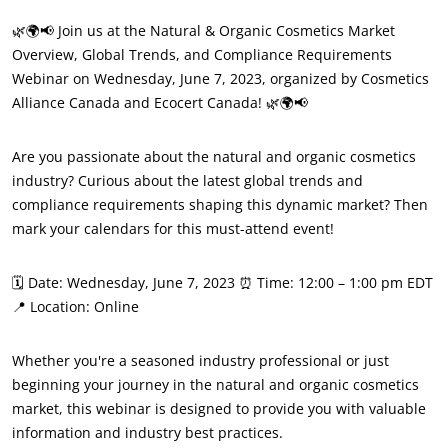
ECOCERT
🌿🌍📢 Join us at the Natural & Organic Cosmetics Market
Qui sommes nous ?
Overview, Global Trends, and Compliance Requirements
Webinar on Wednesday, June 7, 2023, organized by Cosmetics
Actualités
Alliance Canada and Ecocert Canada! 🌿🌍📢
Carrières
Are you passionate about the natural and organic cosmetics
industry? Curious about the latest global trends and
compliance requirements shaping this dynamic market? Then
mark your calendars for this must-attend event!
🗓️ Date: Wednesday, June 7, 2023 ⏰ Time: 12:00 – 1:00 pm EDT
📍 Location: Online
Whether you're a seasoned industry professional or just
NOS ENGAGEMENTS RSE
beginning your journey in the natural and organic cosmetics
Agir via nos prestations
market, this webinar is designed to provide you with valuable
information and industry best practices.
Progresser avec nos équipes