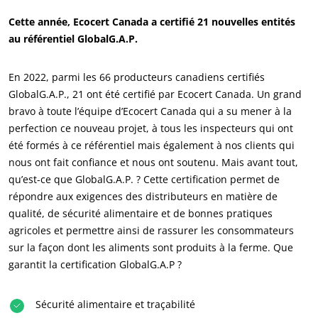
Cette année, Ecocert Canada a certifié 21 nouvelles entités
ECOCERT
au référentiel GlobalG.A.P.
Qui sommes nous ?
En 2022, parmi les 66 producteurs canadiens certifiés
Actualités
GlobalG.A.P., 21 ont été certifié par Ecocert Canada. Un grand
Carrières
bravo à toute l’équipe d’Ecocert Canada qui a su mener à la
perfection ce nouveau projet, à tous les inspecteurs qui ont
été formés à ce référentiel mais également à nos clients qui
nous ont fait confiance et nous ont soutenu. Mais avant tout,
qu’est-ce que GlobalG.A.P. ? Cette certification permet de
répondre aux exigences des distributeurs en matière de
qualité, de sécurité alimentaire et de bonnes pratiques
agricoles et permettre ainsi de rassurer les consommateurs
sur la façon dont les aliments sont produits à la ferme. Que
garantit la certification GlobalG.A.P ?
NOS ENGAGEMENTS RSE
Sécurité alimentaire et traçabilité