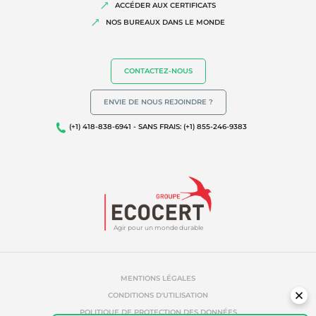
ACCÉDER AUX CERTIFICATS
Agriculture biologique
NOS BUREAUX DANS LE MONDE
Commerce équitable
Agriculture durable
CONTACTEZ-NOUS
Qualité et securité alimentaire
ENVIE DE NOUS REJOINDRE ?
Responsabilité sociétale des entreprises
(+1) 418-838-6941 - SANS FRAIS: (+1) 855-246-9383
Biodiversité et changement climatique
Allégations environnementales
Agir pour un monde durable
MENTIONS LÉGALES
CONDITIONS D'UTILISATION
POLITIQUE DE PROTECTION DES DONNÉES