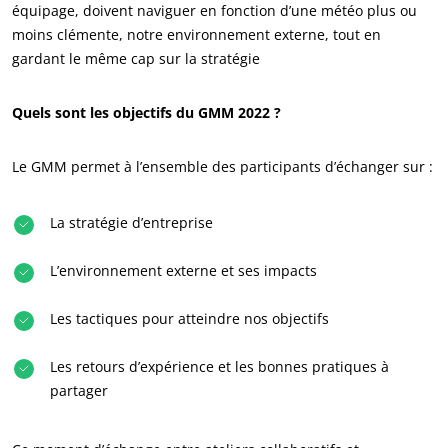
équipage, doivent naviguer en fonction d’une météo plus ou
moins clémente, notre environnement externe, tout en
gardant le même cap sur la stratégie
Quels sont les objectifs du GMM 2022 ?
NOS ENGAGEMENTS RSE
Le GMM permet à l’ensemble des participants d’échanger sur :
Agir via nos prestations
Progresser avec nos équipes
La stratégie d’entreprise
S’investir pour notre environnement
Innover avec notre écosystème
L’environnement externe et ses impacts
Les tactiques pour atteindre nos objectifs
Les retours d’expérience et les bonnes pratiques à
partager