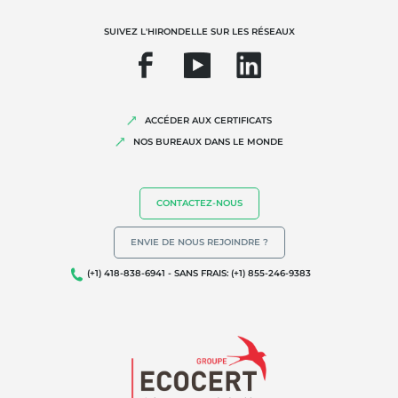
Biodiversité et changement climatique
SUIVEZ L'HIRONDELLE SUR LES RÉSEAUX
Allégations environnementales
ACCÉDER AUX CERTIFICATS
NOS BUREAUX DANS LE MONDE
CONTACTEZ-NOUS
ENVIE DE NOUS REJOINDRE ?
(+1) 418-838-6941 - SANS FRAIS: (+1) 855-246-9383