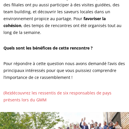
Cosmétique
des filiales ont pu aussi participer à des visites guidées, des
Textile
team building, et découvrir les saveurs locales dans un
environnement propice au partage. Pour
favoriser la
Bois et forêt
cohésion
, des temps de rencontres ont été organisés tout au
Produits de la maison
long de la semaine.
Matériaux durables
Quels sont les bénéfices de cette rencontre ?
Agrofourniture
Pour répondre à cette question nous avons demandé l’avis des
principaux intéressés pour que vous puissiez comprendre
l’importance de ce rassemblement !
(Re)découvrez les ressentis de six responsables de pays
présents lors du GMM