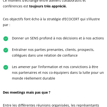
Ce moment d’échange entre ateliers collaboratifs et
conférences est
toujours très apprécié.
Ces objectifs font écho à la stratégie d’ECOCERT qui s’illustre
par :
Donner un SENS profond à nos décisions et à nos actions
Entraîner nos parties prenantes, clients, prospects,
collègues dans une relation de confiance
Les amener par l’information et nos convictions à être
nos partenaires et nos co-équipiers dans la lutte pour un
monde réellement durable
Des meetings mais pas que ?
NOS SECTEURS D'ACTIVITÉ
Agroalimentaire
Entre les différentes réunions organisées, les représentants