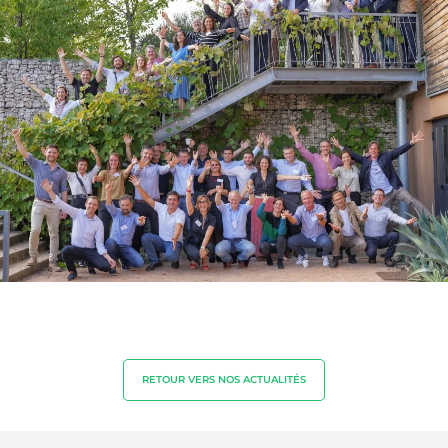
NOS EXPERTISES
Agriculture biologique
Commerce équitable
RETOUR VERS NOS ACTUALITÉS
Agriculture durable
Qualité et securité alimentaire
Responsabilité sociétale des entreprises