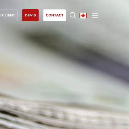
 CLIENT
DEVIS
CONTACT
NOS EXPERTISES
Agriculture biologique
Commerce équitable
Agriculture durable
Qualité et securité alimentaire
Responsabilité sociétale des entreprises
Biodiversité et changement climatique
Allégations environnementales