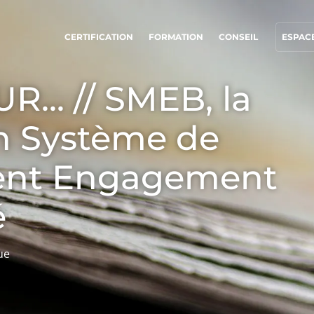
CERTIFICATION
FORMATION
CONSEIL
ESPACE
... // SMEB, la
NOS ENGAGEMENTS RSE
NOS SECTEURS D'ACTIVITÉ
on Système de
Agir via nos prestations
Agroalimentaire
Progresser avec nos équipes
Cosmétique
nt Engagement
S’investir pour notre environnement
Textile
Innover avec notre écosystème
Bois et forêt
é
Produits de la maison
Matériaux durables
ue
Agrofourniture