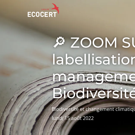
🔎 ZOOM SUR
NOS SERVICES
ECOCERT
labellisati
Certification
Qui sommes nous ?
Formation
Actualités
manageme
Conseil
Carrières
Biodiversit
Biodiversité et changement climatiq
lundi 15 août 2022