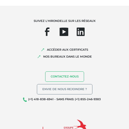
SUIVEZ L'HIRONDELLE SUR LES RÉSEAUX
ACCÉDER AUX CERTIFICATS
NOS BUREAUX DANS LE MONDE
NOS EXPERTISES
Agriculture biologique
CONTACTEZ-NOUS
Commerce équitable
ENVIE DE NOUS REJOINDRE ?
Agriculture durable
(+1) 418-838-6941 - SANS FRAIS: (+1) 855-246-9383
Qualité et securité alimentaire
Responsabilité sociétale des entreprises
Biodiversité et changement climatique
Allégations environnementales