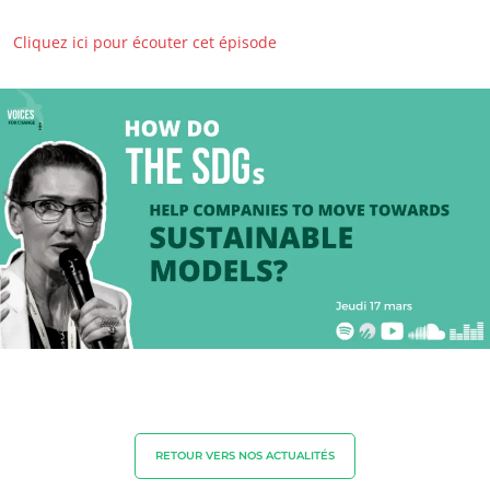
Cliquez ici pour écouter cet épisode
NOS SECTEURS D'ACTIVITÉ
Agroalimentaire
Cosmétique
Textile
Bois et forêt
Produits de la maison
Matériaux durables
RETOUR VERS NOS ACTUALITÉS
Agrofourniture