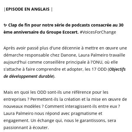
Qui sommes nous ?
|
EPISODE EN ANGLAIS
|
Actualités
✨ Clap de fin pour notre série de podcasts consacrée au 30
Carrières
ème anniversaire du Groupe Ecocert.
#VoicesForChange
Après avoir passé plus d'une décennie à mettre en œuvre une
démarche responsable chez Danone, Laura Palmeiro travaille
aujourd'hui comme conseillère principale à l'ONU, où elle
s'attache à faire comprendre et adopter, les 17 ODD (
Objectifs
de développement durable
).
NOS ENGAGEMENTS RSE
Mais en quoi les ODD sont-ils une référence pour les
entreprises ? Permettent-ils la création et la mise en œuvre de
Agir via nos prestations
nouveaux modèles ? Comment interagissent-ils entre eux ?
Progresser avec nos équipes
Laura Palmeiro nous répond avec pragmatisme et
engagement. Un échange qui, nous le garantissons, sera
S’investir pour notre environnement
passionnant à écouter.
Innover avec notre écosystème