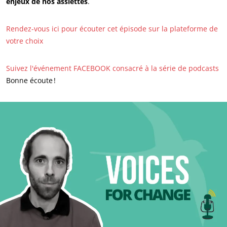
enjeux de nos assiettes
.
S’investir pour notre environnement
Innover avec notre écosystème
Rendez-vous ici pour écouter cet épisode sur la plateforme de
votre choix
Suivez l'événement FACEBOOK consacré à la série de podcasts
Bonne écoute !
NOS SECTEURS D'ACTIVITÉ
Agroalimentaire
Cosmétique
Textile
Bois et forêt