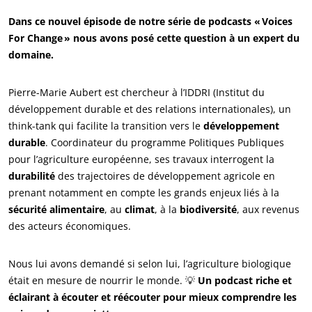
ECOCERT
Dans ce nouvel épisode de notre série de podcasts « Voices
Qui sommes nous ?
For Change » nous avons posé cette question à un expert du
domaine.
Actualités
Carrières
Pierre-Marie Aubert est chercheur à l’IDDRI (Institut du
développement durable et des relations internationales), un
think-tank qui facilite la transition vers le
développement
durable
. Coordinateur du programme Politiques Publiques
pour l’agriculture européenne, ses travaux interrogent la
durabilité
des trajectoires de développement agricole en
prenant notamment en compte les grands enjeux liés à la
sécurité alimentaire
, au
climat
, à la
biodiversité
, aux revenus
des acteurs économiques.
NOS ENGAGEMENTS RSE
Nous lui avons demandé si selon lui, l’agriculture biologique
Agir via nos prestations
était en mesure de nourrir le monde. 💡
Un podcast riche et
éclairant à écouter et réécouter pour mieux comprendre les
Progresser avec nos équipes