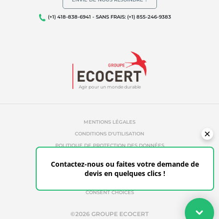
Qualité et securité alimentaire
(+1) 418-838-6941 - SANS FRAIS: (+1) 855-246-9383
Responsabilité sociétale des entreprises
Biodiversité et changement climatique
Allégations environnementales
Agir pour un monde durable
MENTIONS LÉGALES
CONDITIONS D'UTILISATION
POLITIQUE DE PROTECTION DES DONNÉES
POLITIQUE DE TÉMOINS
Contactez-nous ou faites votre demande de
RÉFÉRENCES ABUSIVES
devis en quelques clics !
ETHIQUE & ALERTE
ESPACE CLIENT
CONSENT CHOICES
Votre devis
©2026 GROUPE ECOCERT