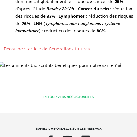
diminuerait globalement le risque de cancer de
25%
d’après l’étude
Baudry 2018b
. -
Cancer du sein
: réduction
des risques de
33%
-
Lymphomes
: réduction des risques
de
76%
-
LNH
(
lymphomes non hodgkiniens : système
immunitaire
) : réduction des risques de
86%
NOS SECTEURS D'ACTIVITÉ
Découvrez l’article de Générations futures
Agroalimentaire
Cosmétique
Textile
Bois et forêt
RETOUR VERS NOS ACTUALITÉS
Produits de la maison
Matériaux durables
Agrofourniture
SUIVEZ L'HIRONDELLE SUR LES RÉSEAUX