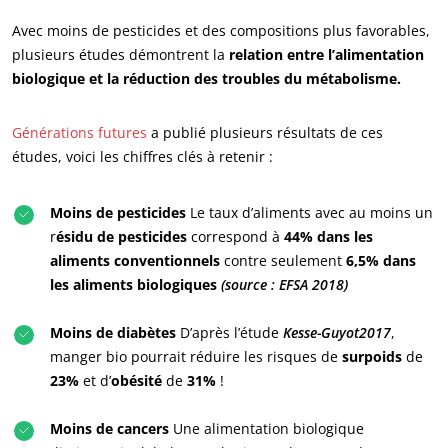
Qui sommes nous ?
Avec moins de pesticides et des compositions plus favorables,
Actualités
plusieurs études démontrent la
relation entre l’alimentation
Carrières
biologique et la réduction des troubles du métabolisme.
Générations futures
a publié plusieurs résultats de ces
études, voici les chiffres clés à retenir :
Moins de pesticides
Le taux d’aliments avec au moins un
r
ésidu de pesticides
correspond à
44% dans les
aliments conventionnels
contre seulement
6,5% dans
NOS ENGAGEMENTS RSE
les aliments biologiques
(source : EFSA 2018)
Agir via nos prestations
Moins de diabètes
D’après l’étude
Kesse-Guyot2017
,
Progresser avec nos équipes
manger bio pourrait réduire les risques de
surpoids
de
S’investir pour notre environnement
23%
et d’
obésité
de
31%
!
Innover avec notre écosystème
Moins de cancers
Une alimentation biologique