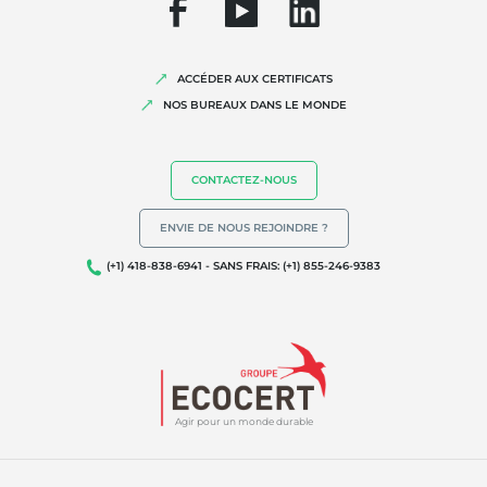
ACCÉDER AUX CERTIFICATS
NOS BUREAUX DANS LE MONDE
NOS EXPERTISES
CONTACTEZ-NOUS
Agriculture biologique
Commerce équitable
ENVIE DE NOUS REJOINDRE ?
Agriculture durable
(+1) 418-838-6941 - SANS FRAIS: (+1) 855-246-9383
Qualité et securité alimentaire
Responsabilité sociétale des entreprises
Biodiversité et changement climatique
Allégations environnementales
Agir pour un monde durable