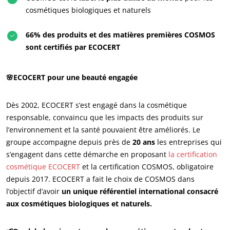
cosmétiques biologiques et naturels
66% des produits et des matières premières COSMOS
sont certifiés par ECOCERT
🌸ECOCERT pour une beauté engagée
Dès 2002, ECOCERT s’est engagé dans la cosmétique
responsable, convaincu que les impacts des produits sur
NOS ENGAGEMENTS RSE
l’environnement et la santé pouvaient être améliorés. Le
Agir via nos prestations
groupe accompagne depuis près de
20 ans
les entreprises qui
s’engagent dans cette démarche en proposant
la certification
Progresser avec nos équipes
cosmétique ECOCERT
et la certification COSMOS, obligatoire
S’investir pour notre environnement
depuis 2017. ECOCERT a fait le choix de COSMOS dans
Innover avec notre écosystème
l’objectif d’avoir
un unique référentiel international consacré
aux cosmétiques biologiques et naturels.