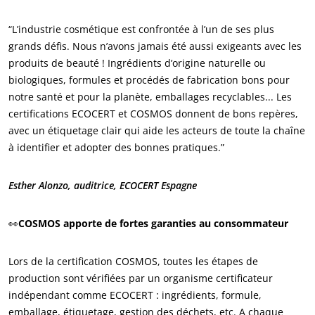
“L’industrie cosmétique est confrontée à l’un de ses plus
grands défis. Nous n’avons jamais été aussi exigeants avec les
produits de beauté ! Ingrédients d’origine naturelle ou
NOS SECTEURS D'ACTIVITÉ
biologiques, formules et procédés de fabrication bons pour
notre santé et pour la planète, emballages recyclables... Les
Agroalimentaire
certifications ECOCERT et COSMOS donnent de bons repères,
Cosmétique
avec un étiquetage clair qui aide les acteurs de toute la chaîne
Textile
à identifier et adopter des bonnes pratiques.”
Bois et forêt
Esther Alonzo, auditrice, ECOCERT Espagne
Produits de la maison
Matériaux durables
👀
COSMOS apporte de fortes garanties au consommateur
Agrofourniture
Lors de la certification COSMOS, toutes les étapes de
production sont vérifiées par un organisme certificateur
indépendant comme ECOCERT : ingrédients, formule,
emballage, étiquetage, gestion des déchets, etc. A chaque