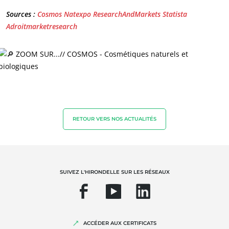
Sources :
Cosmos
Natexpo
ResearchAndMarkets
Statista
Adroitmarketresearch
NOS EXPERTISES
Agriculture biologique
Commerce équitable
Agriculture durable
Qualité et securité alimentaire
Responsabilité sociétale des entreprises
RETOUR VERS NOS ACTUALITÉS
Biodiversité et changement climatique
Allégations environnementales
SUIVEZ L'HIRONDELLE SUR LES RÉSEAUX
ACCÉDER AUX CERTIFICATS