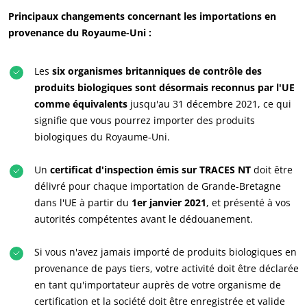
NOS ENGAGEMENTS RSE
Principaux changements concernant les importations en
provenance du Royaume-Uni :
Agir via nos prestations
Progresser avec nos équipes
Les
six organismes britanniques de contrôle des
S’investir pour notre environnement
produits biologiques sont désormais reconnus par l'UE
comme équivalents
jusqu'au 31 décembre 2021, ce qui
Innover avec notre écosystème
signifie que vous pourrez importer des produits
biologiques du Royaume-Uni.
Un
certificat d'inspection émis sur TRACES NT
doit être
délivré pour chaque importation de Grande-Bretagne
dans l'UE à partir du
1er janvier 2021
, et présenté à vos
autorités compétentes avant le dédouanement.
Si vous n'avez jamais importé de produits biologiques en
provenance de pays tiers, votre activité doit être déclarée
en tant qu'importateur auprès de votre organisme de
certification et la société doit être enregistrée et valide