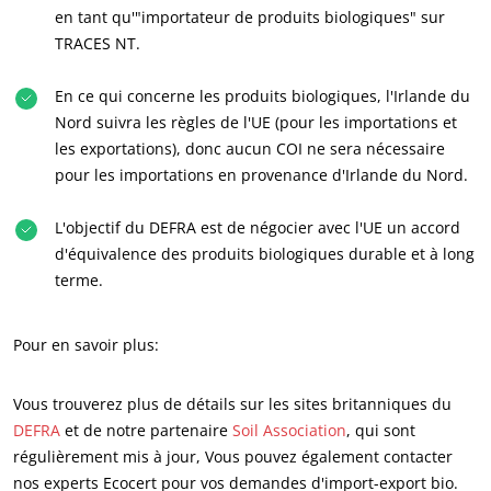
en tant qu'"importateur de produits biologiques" sur
TRACES NT.
En ce qui concerne les produits biologiques, l'Irlande du
Nord suivra les règles de l'UE (pour les importations et
les exportations), donc aucun COI ne sera nécessaire
pour les importations en provenance d'Irlande du Nord.
L'objectif du DEFRA est de négocier avec l'UE un accord
NOS SECTEURS D'ACTIVITÉ
d'équivalence des produits biologiques durable et à long
terme.
Agroalimentaire
Cosmétique
Pour en savoir plus:
Textile
Bois et forêt
Vous trouverez plus de détails sur les sites britanniques du
DEFRA
et de notre partenaire
Soil Association
, qui sont
Produits de la maison
régulièrement mis à jour, Vous pouvez également contacter
Matériaux durables
nos experts Ecocert pour vos demandes d'import-export bio.