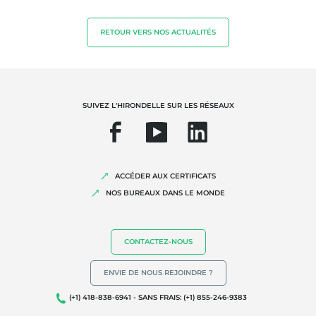
Matériaux durables
Agrofourniture
RETOUR VERS NOS ACTUALITÉS
SUIVEZ L'HIRONDELLE SUR LES RÉSEAUX
ACCÉDER AUX CERTIFICATS
NOS BUREAUX DANS LE MONDE
NOS EXPERTISES
Agriculture biologique
CONTACTEZ-NOUS
Commerce équitable
Agriculture durable
ENVIE DE NOUS REJOINDRE ?
Qualité et securité alimentaire
(+1) 418-838-6941 - SANS FRAIS: (+1) 855-246-9383
Responsabilité sociétale des entreprises