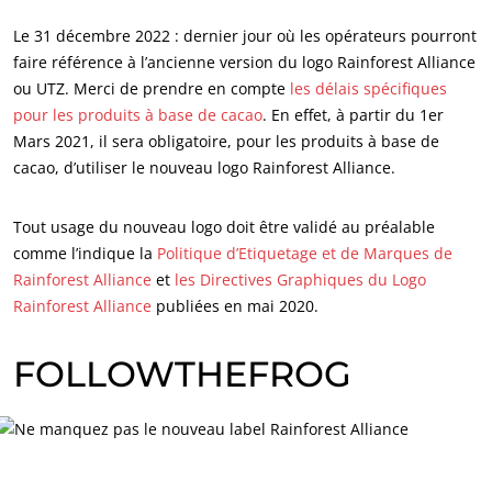
Innover avec notre écosystème
Le 31 décembre 2022 : dernier jour où les opérateurs pourront
faire référence à l’ancienne version du logo Rainforest Alliance
ou UTZ. Merci de prendre en compte
les délais spécifiques
pour les produits à base de cacao
. En effet, à partir du 1er
Mars 2021, il sera obligatoire, pour les produits à base de
cacao, d’utiliser le nouveau logo Rainforest Alliance.
Tout usage du nouveau logo doit être validé au préalable
comme l’indique la
Politique d’Etiquetage et de Marques de
Rainforest Alliance
et
les Directives Graphiques du Logo
NOS SECTEURS D'ACTIVITÉ
Rainforest Alliance
publiées en mai 2020.
Agroalimentaire
FOLLOWTHEFROG
Cosmétique
Textile
Bois et forêt
Produits de la maison