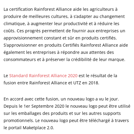
La certification Rainforest Alliance aide les agriculteurs à
Qui sommes nous ?
produire de meilleures cultures, à s’adapter au changement
Actualités
climatique, à augmenter leur productivité et à réduire les
coûts. Ces progrès permettent de fournir aux entreprises un
Carrières
approvisionnement constant et sûr en produits certifiés.
S’approvisionner en produits Certifiés Rainforest Alliance aide
également les entreprises à répondre aux attentes des
consommateurs et à préserver la crédibilité de leur marque.
Le
Standard Rainforest Alliance 2020
est le résultat de la
fusion entre Rainforest Alliance et UTZ en 2018.
En accord avec cette fusion, un nouveau logo a vu le jour.
NOS ENGAGEMENTS RSE
Depuis le 1er Septembre 2020 le nouveau logo peut être utilisé
Agir via nos prestations
sur les emballages des produits et sur les autres supports
promotionnels. Le nouveau logo peut être téléchargé à travers
Progresser avec nos équipes
le portail Maketplace 2.0.
S’investir pour notre environnement