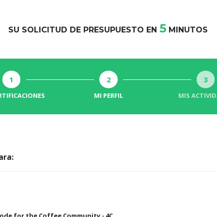
5
SU SOLICITUD DE PRESUPUESTO EN
MINUTOS
1
2
3
RTIFICACIONES
MI PERFIL
MIS ACTIVI
ara:
de for the Coffee Community - 4C