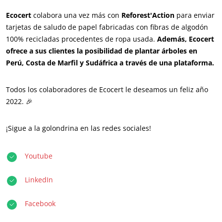
¿Quiénes somos?
Ecocert
colabora una vez más con
Reforest'Action
para enviar
Noticias
tarjetas de saludo de papel fabricadas con fibras de algodón
Carreras
100% recicladas procedentes de ropa usada.
Además, Ecocert
ofrece a sus clientes la posibilidad de plantar árboles en
Perú, Costa de Marfil y Sudáfrica a través de una plataforma.
Todos los colaboradores de Ecocert le deseamos un feliz año
2022. 🎉
¡Sigue a la golondrina en las redes sociales!
NUESTROS COMPROMISOS RSE
Youtube
Actuar a través de nuestros servicios
Avanzar con nuestros equipos
LinkedIn
Comprometerse con nuestro medio ambiente
Facebook
Innovar con nuestro ecosistema