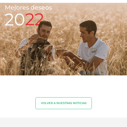
NUESTROS SECTORES COMERCIALES
Agroalimentario
Cosméticos
Textiles
Forestal
Productos del hogar
VOLVER A NUESTRAS NOTICIAS
Materiales sostenibles
Insumos