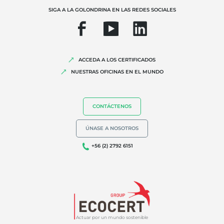
SIGA A LA GOLONDRINA EN LAS REDES SOCIALES
ACCEDA A LOS CERTIFICADOS
NUESTRAS OFICINAS EN EL MUNDO
NUESTRA EXPERIENCIA
Agricultura ecológica
CONTÁCTENOS
Comercio justo
ÚNASE A NOSOTROS
Agricultura sostenible
+56 (2) 2792 6151
Calidad y seguridad alimentaria
Responsabilidad social corporativa
Biodiversidad y cambio climático
Alegaciones medioambientales
Actuar por un mundo sostenible